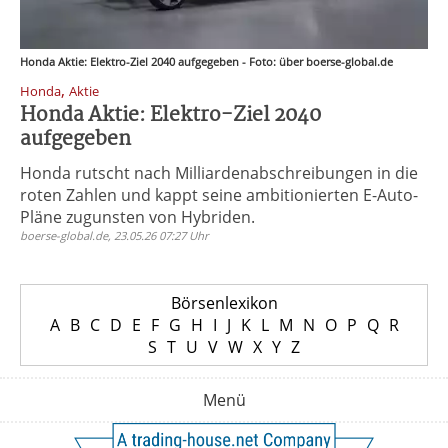
Honda Aktie: Elektro-Ziel 2040 aufgegeben - Foto: über boerse-global.de
,
Honda
Aktie
Honda Aktie: Elektro-Ziel 2040
aufgegeben
Honda rutscht nach Milliardenabschreibungen in die
roten Zahlen und kappt seine ambitionierten E-Auto-
Pläne zugunsten von Hybriden.
boerse-global.de, 23.05.26 07:27 Uhr
Börsenlexikon
A
B
C
D
E
F
G
H
I
J
K
L
M
N
O
P
Q
R
S
T
U
V
W
X
Y
Z
Menü