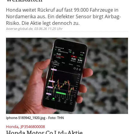
Honda weitet Rückruf auf fast 99.000 Fahrzeuge in
Nordamerika aus. Ein defekter Sensor birgt Airbag-
Risiko. Die Aktie legt dennoch zu.
boerse-global.de, 03.06.26 11:25 Uhr
iphone-5183942_1920.jpg - Foto: THN
,
Honda
JP3546800008
Honda Motor Co Ltd-Aktie