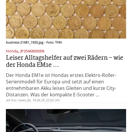
business-21681_1920.jpg - Foto: THN
,
Honda
JP3546800008
Leiser Alltagshelfer auf zwei Rädern - wie
der Honda EM1e ...
Der Honda EM1e ist Hondas erstes Elektro-Roller-
Serienmodell für Europa und setzt auf einen
entnehmbaren Akku leises Gleiten und kurze City-
Distanzen. Was der kompakte E-Scooter ...
ad-hoc-news.de, 18.06.26 22:02 Uhr