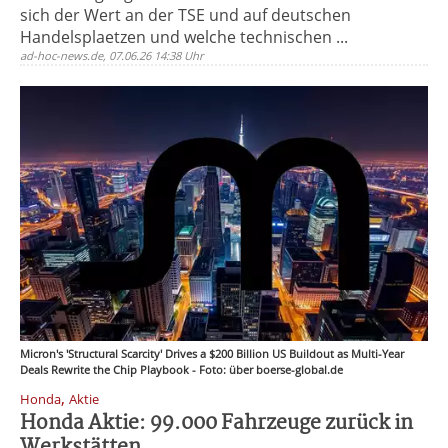
sich der Wert an der TSE und auf deutschen
Handelsplaetzen und welche technischen ...
ad-hoc-news.de, 07.06.26 14:38 Uhr
Micron's 'Structural Scarcity' Drives a $200 Billion US Buildout as Multi-Year
Deals Rewrite the Chip Playbook - Foto: über boerse-global.de
,
Honda
Aktie
Honda Aktie: 99.000 Fahrzeuge zurück in
Werkstätten