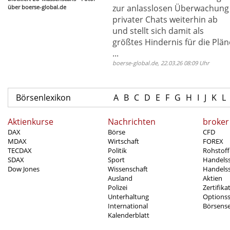
zur anlasslosen Überwachung
über boerse-global.de
privater Chats weiterhin ab
und stellt sich damit als
größtes Hindernis für die Plän
...
boerse-global.de, 22.03.26 08:09 Uhr
Börsenlexikon
A
B
C
D
E
F
G
H
I
J
K
L
Aktienkurse
Nachrichten
broker
DAX
Börse
CFD
MDAX
Wirtschaft
FOREX
TECDAX
Politik
Rohstoff
SDAX
Sport
Handels
Dow Jones
Wissenschaft
Handelss
Ausland
Aktien
Polizei
Zertifika
Unterhaltung
Options
International
Börsens
Kalenderblatt