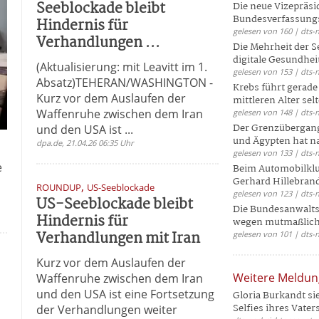
Seeblockade bleibt
Die neue Vizepräsi
Bundesverfassungs
Hindernis für
gelesen von 160 | dts-
Verhandlungen ...
Die Mehrheit der S
digitale Gesundhei
(Aktualisierung: mit Leavitt im 1.
gelesen von 153 | dts-
Absatz)TEHERAN/WASHINGTON -
Krebs führt gerad
Kurz vor dem Auslaufen der
mittleren Alter selt
Waffenruhe zwischen dem Iran
gelesen von 148 | dts-
Der Grenzübergang
und den USA ist ...
und Ägypten hat na
dpa.de, 21.04.26 06:35 Uhr
gelesen von 133 | dts-
e
Beim Automobilklu
Gerhard Hillebrand
,
ROUNDUP
US-Seeblockade
gelesen von 123 | dts-
US-Seeblockade bleibt
Die Bundesanwalts
Hindernis für
wegen mutmaßliche
Verhandlungen mit Iran
gelesen von 101 | dts-
Kurz vor dem Auslaufen der
Weitere Meldu
Waffenruhe zwischen dem Iran
und den USA ist eine Fortsetzung
Gloria Burkandt si
Selfies ihres Vaters 
der Verhandlungen weiter