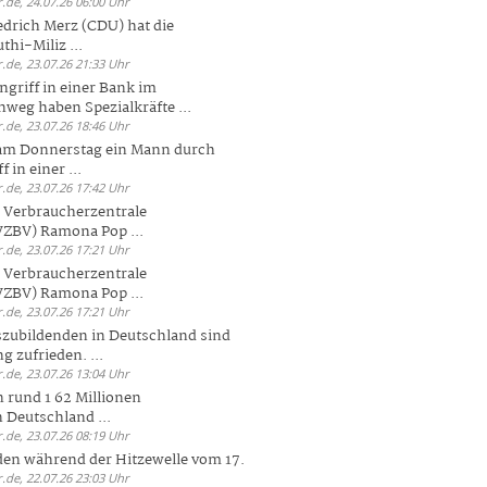
.de, 24.07.26 06:00 Uhr
drich Merz (CDU) hat die
hi-Miliz ...
.de, 23.07.26 21:33 Uhr
griff in einer Bank im
weg haben Spezialkräfte ...
.de, 23.07.26 18:46 Uhr
 am Donnerstag ein Mann durch
 in einer ...
.de, 23.07.26 17:42 Uhr
s Verbraucherzentrale
ZBV) Ramona Pop ...
.de, 23.07.26 17:21 Uhr
s Verbraucherzentrale
ZBV) Ramona Pop ...
.de, 23.07.26 17:21 Uhr
zubildenden in Deutschland sind
g zufrieden. ...
.de, 23.07.26 13:04 Uhr
 rund 1 62 Millionen
n Deutschland ...
.de, 23.07.26 08:19 Uhr
den während der Hitzewelle vom 17.
.de, 22.07.26 23:03 Uhr