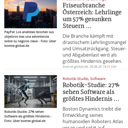
Friseurbranche
Österreich: Lehrlinge
um 57% gesunken
Steuern ...
PayPal: Los analistas recortan sus
Die Branche kämpft mit
objetivos tras una advertencia
sobre su negocio clave - Foto: über
drastischem Lehrlingsmangel
boerse-global.de
und Umsatzrückgang. Steuer-
und Abgabenlast wird als
größtes Hindernis gesehen.
boerse-global.de, 04.06.26 14:31 Uhr
,
Robotik-Studie
Software
Robotik-Studie: 27%
sehen Software als
größtes Hindernis ...
Boston Dynamics treibt die
Robotik-Studie: 27% sehen
Entwicklung seines
Software als größtes Hindernis -
humanoiden Roboters Atlas
Foto: über boerse-global.de
voran und setzt auf