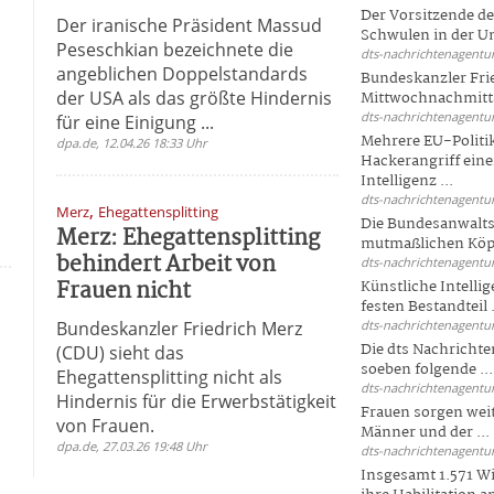
Der Vorsitzende d
Der iranische Präsident Massud
Schwulen in der Un
Peseschkian bezeichnete die
dts-nachrichtenagentur
angeblichen Doppelstandards
Bundeskanzler Fri
der USA als das größte Hindernis
Mittwochnachmitta
dts-nachrichtenagentur
für eine Einigung ...
Mehrere EU-Politi
dpa.de, 12.04.26 18:33 Uhr
Hackerangriff ein
Intelligenz ...
dts-nachrichtenagentur
,
Merz
Ehegattensplitting
Die Bundesanwalts
Merz: Ehegattensplitting
mutmaßlichen Köpfe
behindert Arbeit von
dts-nachrichtenagentur
Frauen nicht
Künstliche Intellig
festen Bestandteil .
Bundeskanzler Friedrich Merz
dts-nachrichtenagentur
Die dts Nachrichten
(CDU) sieht das
soeben folgende ...
Ehegattensplitting nicht als
dts-nachrichtenagentur
Hindernis für die Erwerbstätigkeit
Frauen sorgen weite
von Frauen.
Männer und der ...
dpa.de, 27.03.26 19:48 Uhr
dts-nachrichtenagentur
Insgesamt 1.571 Wi