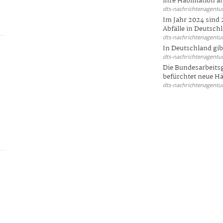
ihre Habilitation an
dts-nachrichtenagentur
Im Jahr 2024 sind 
Abfälle in Deutschl
dts-nachrichtenagentur
In Deutschland gi
dts-nachrichtenagentur
Die Bundesarbeit
befürchtet neue Här
dts-nachrichtenagentur