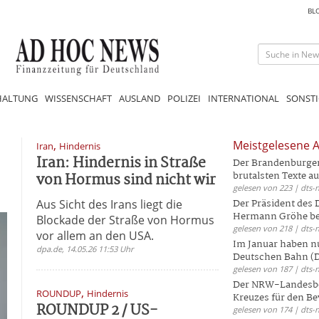
BL
HALTUNG
WISSENSCHAFT
AUSLAND
POLIZEI
INTERNATIONAL
SONSTI
,
Meistgelesene A
Iran
Hindernis
Iran: Hindernis in Straße
Der Brandenburger 
von Hormus sind nicht wir
brutalsten Texte aus
gelesen von 223 | dts-
Aus Sicht des Irans liegt die
Der Präsident des
Hermann Gröhe bek
Blockade der Straße von Hormus
gelesen von 218 | dts-
vor allem an den USA.
Im Januar haben nu
dpa.de, 14.05.26 11:53 Uhr
Deutschen Bahn (DB
gelesen von 187 | dts-
Der NRW-Landesbe
,
ROUNDUP
Hindernis
Kreuzes für den Be
ROUNDUP 2 / US-
gelesen von 174 | dts-