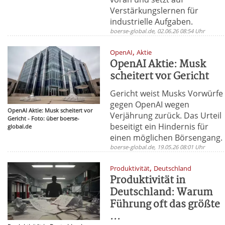
Verstärkungslernen für
industrielle Aufgaben.
boerse-global.de, 02.06.26 08:54 Uhr
,
OpenAI
Aktie
OpenAI Aktie: Musk
scheitert vor Gericht
Gericht weist Musks Vorwürfe
gegen OpenAI wegen
OpenAI Aktie: Musk scheitert vor
Verjährung zurück. Das Urteil
Gericht - Foto: über boerse-
beseitigt ein Hindernis für
global.de
einen möglichen Börsengang.
boerse-global.de, 19.05.26 08:01 Uhr
,
Produktivität
Deutschland
Produktivität in
Deutschland: Warum
Führung oft das größte
...