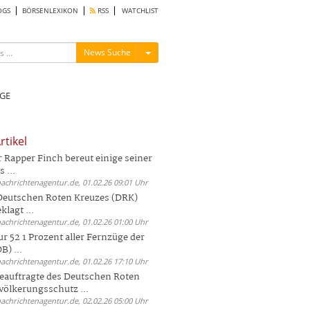
OGS
BÖRSENLEXIKON
RSS
WATCHLIST
Menü ein-/ausblenden
News Suche
GE
rtikel
Rapper Finch bereut einige seiner
 ...
nachrichtenagentur.de, 01.02.26 09:01 Uhr
 Deutschen Roten Kreuzes (DRK)
lagt ...
nachrichtenagentur.de, 01.02.26 01:00 Uhr
r 52 1 Prozent aller Fernzüge der
) ...
nachrichtenagentur.de, 01.02.26 17:10 Uhr
auftragte des Deutschen Roten
völkerungsschutz ...
nachrichtenagentur.de, 02.02.26 05:00 Uhr