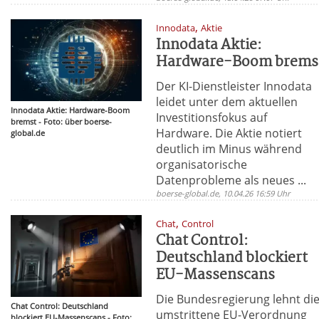
,
Innodata
Aktie
Innodata Aktie:
Hardware-Boom brems
Der KI-Dienstleister Innodata
leidet unter dem aktuellen
Innodata Aktie: Hardware-Boom
Investitionsfokus auf
bremst - Foto: über boerse-
Hardware. Die Aktie notiert
global.de
deutlich im Minus während
organisatorische
Datenprobleme als neues ...
boerse-global.de, 10.04.26 16:59 Uhr
,
Chat
Control
Chat Control:
Deutschland blockiert
EU-Massenscans
Die Bundesregierung lehnt di
Chat Control: Deutschland
umstrittene EU-Verordnung
blockiert EU-Massenscans - Foto: