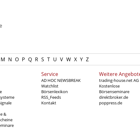
e
M
N
O
P
Q
R
S
T
U
V
W
X
Y
Z
Service
Weitere Angebot
AD HOC NEWSBREAK
trading-house.net AG
Watchlist
Kostenlose
e
Börsenlexikon
Börsenseminare
systeme
RSS_Feeds
direktbroker.de
ignale
Kontakt
poppress.de
te &
scheine
eminare