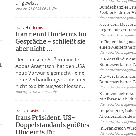
dts-nachrichtenagentur
ungewiss.
Bundeskanzler Frie
dpa.de, 21.04.26 06:18 Uhr
Seeblockade der Hut
dts-nachrichtenagentur
Nach dem Messeran
t
,
Iran
Hindernis
Regensburger Renn
Iran nennt Hindernis für
dts-nachrichtenagentur
Gespräche - schließt sie
In Regensburg ist
aber nicht ...
einen Messerangriff
dts-nachrichtenagentur
Der iranische Außenminister
Die Vorständin de
n
Bundesverbands (V
Abbas Araghtschi hat den USA
dts-nachrichtenagentur
neue Vorwürfe gemacht - eine
Die Vorständin de
neue Verhandlungsrunde aber
Bundesverbands (V
nicht explizit ausgeschlossen. ...
dts-nachrichtenagentur
dpa.de, 20.04.26 21:57 Uhr
Neun von zehn Aus
mit ihrer Ausbildun
dts-nachrichtenagentur
,
Irans
Präsident
Im Jahr 2025 haben
Irans Präsident: US-
Alleinerziehende i
dts-nachrichtenagentur
Doppelstandards größtes
In Frankreich wur
Hindernis für ...
dts-nachrichtenagentur