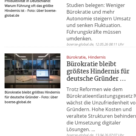
Produktivität in Deutschland:
Studien belegen: Weniger
Warum Führung oft das größte
Hindernis ist - Foto: über boerse-
Bürokratie und mehr
global.de
Autonomie steigern Umsatz
und senken Fluktuation.
Führungskräfte müssen
umdenken.
boerse-global.de, 12.05.26 08:11 Uhr
,
Bürokratie
Hindernis
Bürokratie bleibt
größtes Hindernis für
deutsche Gründer ...
Trotz Reformen wie dem
Bürokratie bleibt größtes Hindernis
Bürokratieentlastungsgesetz I
für deutsche Gründer - Foto: über
wächst die Unzufriedenheit v
boerse-global.de
Gründern. Hohe Kosten und
veraltete Strukturen behinder
die Umsetzung digitaler
Lösungen. ...
boerse-global.de, 13.04.26 07:07 Uhr