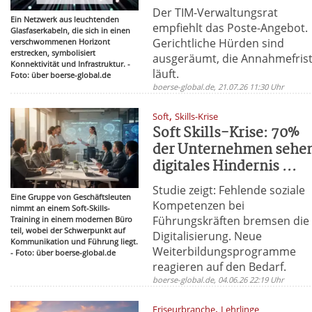
Der TIM-Verwaltungsrat
Ein Netzwerk aus leuchtenden
empfiehlt das Poste-Angebot.
Glasfaserkabeln, die sich in einen
Gerichtliche Hürden sind
verschwommenen Horizont
erstrecken, symbolisiert
ausgeräumt, die Annahmefris
Konnektivität und Infrastruktur. -
läuft.
Foto: über boerse-global.de
boerse-global.de, 21.07.26 11:30 Uhr
,
Soft
Skills-Krise
Soft Skills-Krise: 70%
der Unternehmen sehe
digitales Hindernis ...
Studie zeigt: Fehlende soziale
Eine Gruppe von Geschäftsleuten
Kompetenzen bei
nimmt an einem Soft-Skills-
Führungskräften bremsen die
Training in einem modernen Büro
teil, wobei der Schwerpunkt auf
Digitalisierung. Neue
Kommunikation und Führung liegt.
Weiterbildungsprogramme
- Foto: über boerse-global.de
reagieren auf den Bedarf.
boerse-global.de, 04.06.26 22:19 Uhr
,
Friseurbranche
Lehrlinge