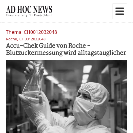
Thema: CH0012032048
,
Roche
CH0012032048
Accu-Chek Guide von Roche -
Blutzuckermessung wird alltagstauglicher