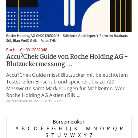
Roche Holding AG CH0012032048 – Stilisierte Antikörper-Y-Form im Bauhaus-
Stil, Blau Weiß Gelb - Foto: THN
,
Roche
CH0012032048
Accu?Chek Guide von Roche Holding AG -
Blutzuckermessung ...
Accu?Chek Guide misst Blutzucker mit beleuchtetem
Teststreifen-Einschub und speichert bis zu 720
Messwerte samt Markierungen für Mahlzeiten. Wer
Roche Holding AG Aktien (ISIN ...
ad-hoc-news.de, 22.07.26 08:53 Uhr
Börsenlexikon
A
B
C
D
E
F
G
H
I
J
K
L
M
N
O
P
Q
R
S
T
U
V
W
X
Y
Z