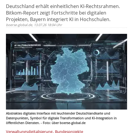
Deutschland erhält einheitlichen KI-Rechtsrahmen.
Bitkom-Report zeigt Fortschritte bei digitalen
Projekten, Bayern integriert KI in Hochschulen.
boerse-global.de, 13.07.26 18:04 Uhr
Abstraktes digitales Interface mit leuchtender Deutschlandkarte und
Datenpunkten, Symbol für digitale Transformation und KI-Integration in
öffentlichen Diensten. - Foto: über boerse-global.de
,
Verwaltungsdigitalisierung
Bundesprojekte