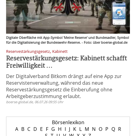
Digitale Oberfläche mit App-Symbol 'Meine Reserve' und Bundesadler, Symbol
für die Digitalisierung der Bundeswehr-Reserve. - Foto: über boerse-global.de
,
Reservestärkungsgesetz
Kabinett
Reservestärkungsgesetz: Kabinett schafft
Freiwilligkeit ...
Der Digitalverband Bitkom drängt auf eine App zur
Reservistenverwaltung, während das neue
Reservestärkungsgesetz die Einberufung ohne
Arbeitgeberzustimmung erlaubt.
boerse-global.de, 06.07.26 09:55 Uhr
Börsenlexikon
A
B
C
D
E
F
G
H
I
J
K
L
M
N
O
P
Q
R
S
T
U
V
W
X
Y
Z