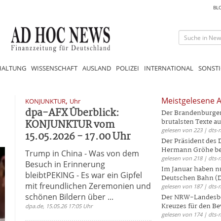
BL
HALTUNG
WISSENSCHAFT
AUSLAND
POLIZEI
INTERNATIONAL
SONSTI
,
Meistgelesene A
KONJUNKTUR
Uhr
dpa-AFX Überblick:
Der Brandenburger 
KONJUNKTUR vom
brutalsten Texte aus
gelesen von 223 | dts-
15.05.2026 - 17.00 Uhr
Der Präsident des
Hermann Gröhe bek
Trump in China - Was von dem
gelesen von 218 | dts-
Besuch in Erinnerung
Im Januar haben nu
bleibtPEKING - Es war ein Gipfel
Deutschen Bahn (DB
mit freundlichen Zeremonien und
gelesen von 187 | dts-
schönen Bildern über ...
Der NRW-Landesbe
Kreuzes für den Be
dpa.de, 15.05.26 17:05 Uhr
gelesen von 174 | dts-