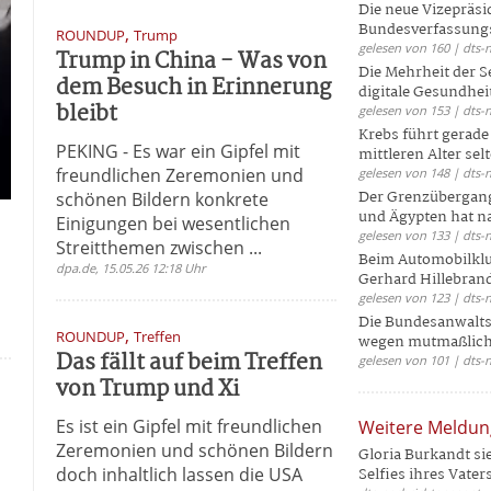
Die neue Vizepräsi
Bundesverfassungs
,
ROUNDUP
Trump
gelesen von 160 | dts-
Trump in China - Was von
Die Mehrheit der S
dem Besuch in Erinnerung
digitale Gesundhei
bleibt
gelesen von 153 | dts-
Krebs führt gerad
PEKING - Es war ein Gipfel mit
mittleren Alter selt
freundlichen Zeremonien und
gelesen von 148 | dts-
Der Grenzübergang
schönen Bildern konkrete
und Ägypten hat na
Einigungen bei wesentlichen
gelesen von 133 | dts-
Streitthemen zwischen ...
Beim Automobilklu
dpa.de, 15.05.26 12:18 Uhr
Gerhard Hillebrand
gelesen von 123 | dts-
Die Bundesanwalts
,
ROUNDUP
Treffen
wegen mutmaßliche
Das fällt auf beim Treffen
gelesen von 101 | dts-
von Trump und Xi
Es ist ein Gipfel mit freundlichen
Weitere Meldu
Zeremonien und schönen Bildern
Gloria Burkandt si
doch inhaltlich lassen die USA
Selfies ihres Vaters 