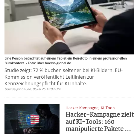
Eine Person betrachtet auf einem Tablet ein Reisefoto in einem professionellen
Bürokontext. - Foto: über boerse-global.de
Studie zeigt: 72 % buchen seltener bei KI-Bildern. EU-
Kommission veröffentlicht Leitlinien zur
Kennzeichnungspflicht für KI-Inhalte.
boerse-global.de, 06.08.26 12:03 Uhr
,
Hacker-Kampagne
KI-Tools
Hacker-Kampagne zielt
auf KI-Tools: 160
manipulierte Pakete ...