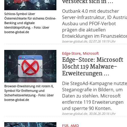
versteckt sich in ...
Outbank 4.0 mit deutscher
Schloss-Symbol über
Server-Infrastruktur, ID Austri
Österreichkarte für sicheres Online-
Ausbau und PFOF-Verbot
Banking und digitale
Identitätsprüfung. - Foto: über
prägen die aktuellen
boerse-global.de
Entwicklungen im Finanzsektor
boerse-global.de, 02.07.26 19:19 Uhr
,
Edge-Store
Microsoft
Edge-Store: Microsoft
löscht 119 Malware-
Erweiterungen ...
Die StegoAd-Kampagne nutzt
Browser-Erweiterung mit rotem X,
Steganografie in Bildern, um
Symbol für Entfernung und
Daten zu stehlen. Microsoft
Sicherheitsverletzung - Foto: über
boerse-global.de
entfernte 119 Erweiterungen
und sperrte 90 Konten.
boerse-global.de, 30.06.26 20:16 Uhr
,
FSR
AMD