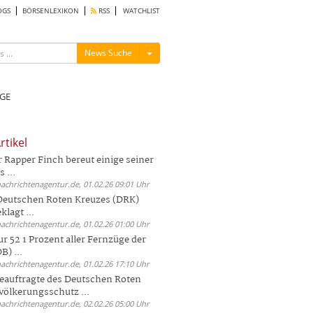
OGS
BÖRSENLEXIKON
RSS
WATCHLIST
Menü ein-/ausblenden
News Suche
GE
rtikel
Rapper Finch bereut einige seiner
 ...
nachrichtenagentur.de, 01.02.26 09:01 Uhr
 Deutschen Roten Kreuzes (DRK)
lagt ...
nachrichtenagentur.de, 01.02.26 01:00 Uhr
r 52 1 Prozent aller Fernzüge der
) ...
nachrichtenagentur.de, 01.02.26 17:10 Uhr
auftragte des Deutschen Roten
völkerungsschutz ...
nachrichtenagentur.de, 02.02.26 05:00 Uhr