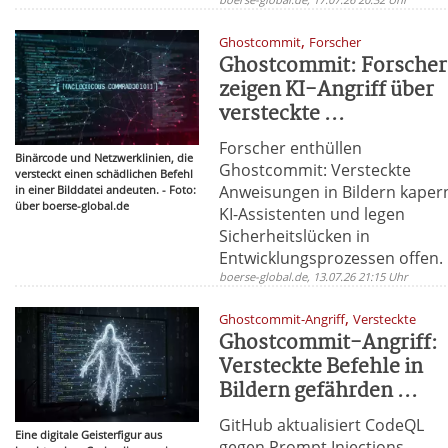
,
Ghostcommit
Forscher
Ghostcommit: Forscher
zeigen KI-Angriff über
versteckte ...
Forscher enthüllen
Binärcode und Netzwerklinien, die
Ghostcommit: Versteckte
versteckt einen schädlichen Befehl
Anweisungen in Bildern kaper
in einer Bilddatei andeuten. - Foto:
über boerse-global.de
KI-Assistenten und legen
Sicherheitslücken in
Entwicklungsprozessen offen.
boerse-global.de, 13.07.26 21:15 Uhr
,
Ghostcommit-Angriff
Versteckte
Ghostcommit-Angriff:
Versteckte Befehle in
Bildern gefährden ...
GitHub aktualisiert CodeQL
Eine digitale Geisterfigur aus
gegen Prompt Injections,