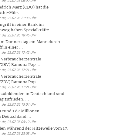
.de, 24.07.26 06:00 Uhr
drich Merz (CDU) hat die
hi-Miliz ...
.de, 23.07.26 21:33 Uhr
griff in einer Bank im
weg haben Spezialkräfte ...
.de, 23.07.26 18:46 Uhr
 am Donnerstag ein Mann durch
 in einer ...
.de, 23.07.26 17:42 Uhr
s Verbraucherzentrale
ZBV) Ramona Pop ...
.de, 23.07.26 17:21 Uhr
s Verbraucherzentrale
ZBV) Ramona Pop ...
.de, 23.07.26 17:21 Uhr
zubildenden in Deutschland sind
g zufrieden. ...
.de, 23.07.26 13:04 Uhr
 rund 1 62 Millionen
n Deutschland ...
.de, 23.07.26 08:19 Uhr
den während der Hitzewelle vom 17.
.de, 22.07.26 23:03 Uhr