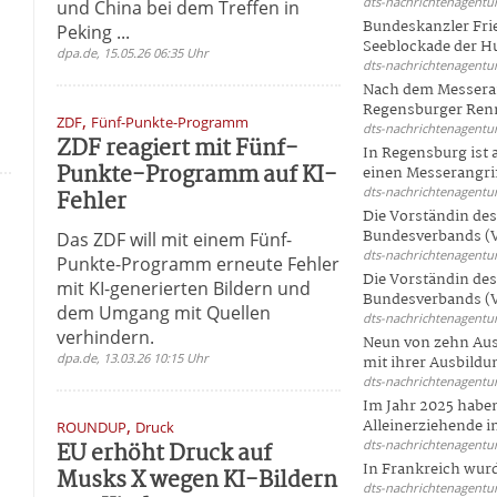
dts-nachrichtenagentur
und China bei dem Treffen in
Bundeskanzler Frie
Peking ...
Seeblockade der Hut
dpa.de, 15.05.26 06:35 Uhr
dts-nachrichtenagentur
Nach dem Messeran
Regensburger Renn
,
ZDF
Fünf-Punkte-Programm
dts-nachrichtenagentur
ZDF reagiert mit Fünf-
In Regensburg ist
Punkte-Programm auf KI-
einen Messerangriff
dts-nachrichtenagentur
Fehler
Die Vorständin de
Bundesverbands (V
Das ZDF will mit einem Fünf-
dts-nachrichtenagentur
Punkte-Programm erneute Fehler
Die Vorständin de
mit KI-generierten Bildern und
Bundesverbands (V
dem Umgang mit Quellen
dts-nachrichtenagentur
verhindern.
Neun von zehn Aus
dpa.de, 13.03.26 10:15 Uhr
mit ihrer Ausbildun
dts-nachrichtenagentur
Im Jahr 2025 haben
,
m
Alleinerziehende i
ROUNDUP
Druck
EU erhöht Druck auf
dts-nachrichtenagentur
n
In Frankreich wur
Musks X wegen KI-Bildern
dts-nachrichtenagentur