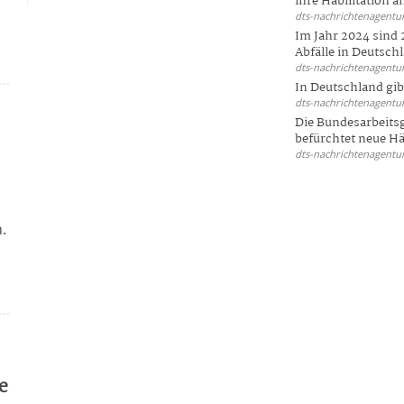
ihre Habilitation an
dts-nachrichtenagentur
Im Jahr 2024 sind 
Abfälle in Deutschl
dts-nachrichtenagentur
In Deutschland gi
dts-nachrichtenagentur
Die Bundesarbeit
befürchtet neue Här
dts-nachrichtenagentur
.
e