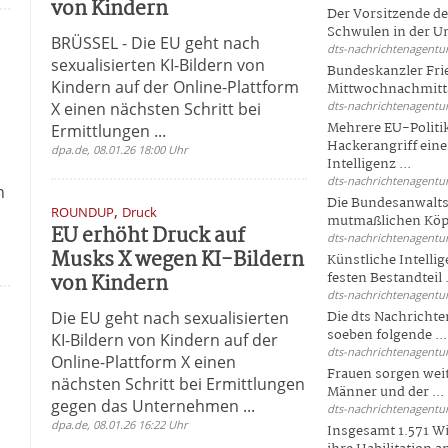
von Kindern
Der Vorsitzende d
Schwulen in der Un
BRÜSSEL - Die EU geht nach
dts-nachrichtenagentur
sexualisierten KI-Bildern von
Bundeskanzler Fri
Kindern auf der Online-Plattform
Mittwochnachmitta
X einen nächsten Schritt bei
dts-nachrichtenagentur
Mehrere EU-Politi
Ermittlungen ...
Hackerangriff ein
dpa.de, 08.01.26 18:00 Uhr
Intelligenz ...
dts-nachrichtenagentur
n
Die Bundesanwalts
,
ROUNDUP
Druck
mutmaßlichen Köpfe
EU erhöht Druck auf
dts-nachrichtenagentur
Musks X wegen KI-Bildern
Künstliche Intellig
von Kindern
festen Bestandteil .
dts-nachrichtenagentur
Die EU geht nach sexualisierten
Die dts Nachrichten
soeben folgende ...
KI-Bildern von Kindern auf der
dts-nachrichtenagentur
Online-Plattform X einen
Frauen sorgen weite
nächsten Schritt bei Ermittlungen
Männer und der ...
gegen das Unternehmen ...
dts-nachrichtenagentur
dpa.de, 08.01.26 16:22 Uhr
Insgesamt 1.571 Wi