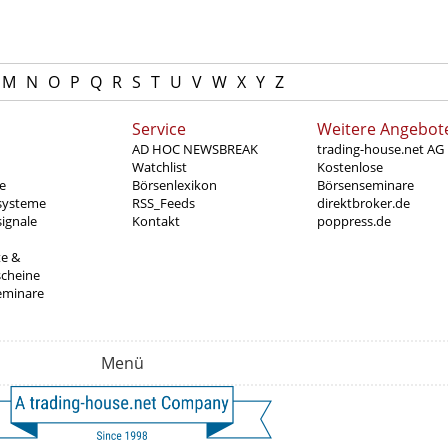
M
N
O
P
Q
R
S
T
U
V
W
X
Y
Z
Service
Weitere Angebot
AD HOC NEWSBREAK
trading-house.net AG
Watchlist
Kostenlose
e
Börsenlexikon
Börsenseminare
systeme
RSS_Feeds
direktbroker.de
ignale
Kontakt
poppress.de
te &
scheine
eminare
Menü