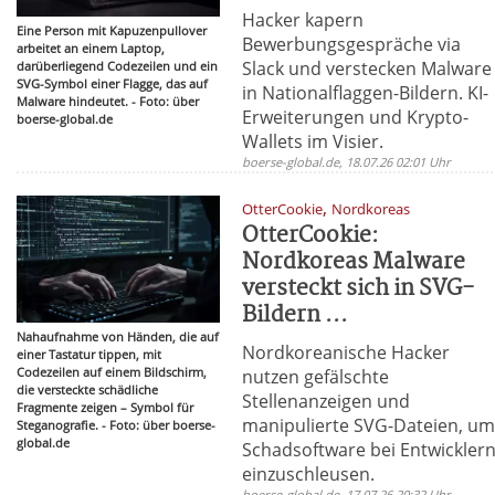
Hacker kapern
Eine Person mit Kapuzenpullover
Bewerbungsgespräche via
arbeitet an einem Laptop,
Slack und verstecken Malware
darüberliegend Codezeilen und ein
SVG-Symbol einer Flagge, das auf
in Nationalflaggen-Bildern. KI-
Malware hindeutet. - Foto: über
Erweiterungen und Krypto-
boerse-global.de
Wallets im Visier.
boerse-global.de, 18.07.26 02:01 Uhr
,
OtterCookie
Nordkoreas
OtterCookie:
Nordkoreas Malware
versteckt sich in SVG-
Bildern ...
Nahaufnahme von Händen, die auf
Nordkoreanische Hacker
einer Tastatur tippen, mit
Codezeilen auf einem Bildschirm,
nutzen gefälschte
die versteckte schädliche
Stellenanzeigen und
Fragmente zeigen – Symbol für
manipulierte SVG-Dateien, u
Steganografie. - Foto: über boerse-
global.de
Schadsoftware bei Entwickler
einzuschleusen.
boerse-global.de, 17.07.26 20:32 Uhr