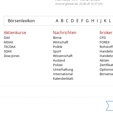
boerse-global.de, 22.06.26 15:37 Uhr
Börsenlexikon
A
B
C
D
E
F
G
H
I
J
K
L
Aktienkurse
Nachrichten
broker
DAX
Börse
CFD
MDAX
Wirtschaft
FOREX
TECDAX
Politik
Rohstoff
SDAX
Sport
Handels
Dow Jones
Wissenschaft
Handelss
Ausland
Aktien
Polizei
Zertifika
Unterhaltung
Options
International
Börsens
Kalenderblatt