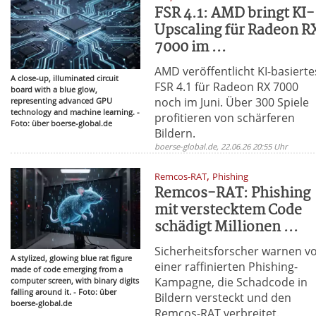
FSR 4.1: AMD bringt KI-
Upscaling für Radeon R
7000 im ...
AMD veröffentlicht KI-basierte
A close-up, illuminated circuit
FSR 4.1 für Radeon RX 7000
board with a blue glow,
noch im Juni. Über 300 Spiele
representing advanced GPU
technology and machine learning. -
profitieren von schärferen
Foto: über boerse-global.de
Bildern.
boerse-global.de, 22.06.26 20:55 Uhr
,
Remcos-RAT
Phishing
Remcos-RAT: Phishing
mit verstecktem Code
schädigt Millionen ...
Sicherheitsforscher warnen v
A stylized, glowing blue rat figure
einer raffinierten Phishing-
made of code emerging from a
Kampagne, die Schadcode in
computer screen, with binary digits
falling around it. - Foto: über
Bildern versteckt und den
boerse-global.de
Remcos-RAT verbreitet.