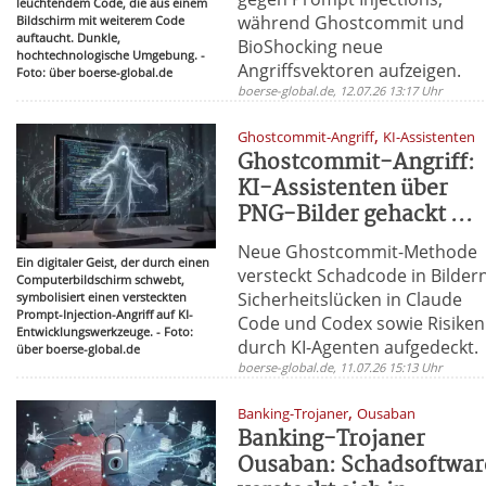
leuchtendem Code, die aus einem
während Ghostcommit und
Bildschirm mit weiterem Code
auftaucht. Dunkle,
BioShocking neue
hochtechnologische Umgebung. -
Angriffsvektoren aufzeigen.
Foto: über boerse-global.de
boerse-global.de, 12.07.26 13:17 Uhr
,
Ghostcommit-Angriff
KI-Assistenten
Ghostcommit-Angriff:
KI-Assistenten über
PNG-Bilder gehackt ...
Neue Ghostcommit-Methode
Ein digitaler Geist, der durch einen
versteckt Schadcode in Bildern
Computerbildschirm schwebt,
Sicherheitslücken in Claude
symbolisiert einen versteckten
Prompt-Injection-Angriff auf KI-
Code und Codex sowie Risiken
Entwicklungswerkzeuge. - Foto:
durch KI-Agenten aufgedeckt.
über boerse-global.de
boerse-global.de, 11.07.26 15:13 Uhr
,
Banking-Trojaner
Ousaban
Banking-Trojaner
Ousaban: Schadsoftwar