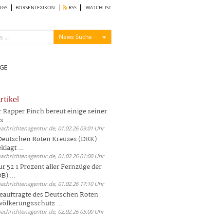
OGS
BÖRSENLEXIKON
RSS
WATCHLIST
Menü ein-/ausblenden
News Suche
GE
rtikel
Rapper Finch bereut einige seiner
 ...
nachrichtenagentur.de, 01.02.26 09:01 Uhr
 Deutschen Roten Kreuzes (DRK)
lagt ...
nachrichtenagentur.de, 01.02.26 01:00 Uhr
r 52 1 Prozent aller Fernzüge der
) ...
nachrichtenagentur.de, 01.02.26 17:10 Uhr
auftragte des Deutschen Roten
völkerungsschutz ...
nachrichtenagentur.de, 02.02.26 05:00 Uhr