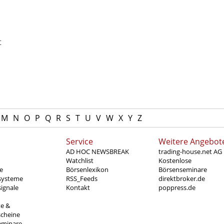
t
M
N
O
P
Q
R
S
T
U
V
W
X
Y
Z
Service
Weitere Angebot
AD HOC NEWSBREAK
trading-house.net AG
Watchlist
Kostenlose
e
Börsenlexikon
Börsenseminare
systeme
RSS_Feeds
direktbroker.de
ignale
Kontakt
poppress.de
te &
scheine
eminare