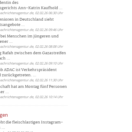
dentin des
gerichts Ann-Katrin Kaufhold ...
nachrichtenagentur.de, 02.02.26 06:30 Uhr
enioren in Deutschland sieht
tsangebote ...
nachrichtenagentur.de, 02.02.26 09:46 Uhr
e bei Menschen im jüngeren und
ener ...
nachrichtenagentur.de, 02.02.26 08:08 Uhr
 Rafah zwischen dem Gazastreifen
ch ...
nachrichtenagentur.de, 02.02.26 09:10 Uhr
b ADAC ist Verkehrspräsident
 zurückgetreten. ...
nachrichtenagentur.de, 02.02.26 11:30 Uhr
chaft hat am Montag fünf Personen
r ...
nachrichtenagentur.de, 02.02.26 10:14 Uhr
ngen
eht die fleischlastigen Instagram-
...