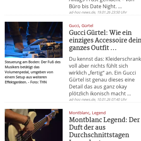
Büro bis Date Night. ...
ad-hoc-news.de, 19.01.26 23:50 Uhr
,
Gucci
Gürtel
Gucci Gürtel: Wie ein
einziges Accessoire dei
ganzes Outfit ...
Du kennst das: Kleiderschran
Steuerung am Boden: Der Fuß des
voll aber nichts fühlt sich
Musikers betätigt das
wirklich „fertig“ an. Ein Gucci
Volumenpedal, umgeben von
einem Setup aus weiteren
Gürtel ist genau dieses eine
Effektgeräten. - Foto: THN
Detail das aus ganz okay
plötzlich ikonisch macht ...
ad-hoc-news.de, 10.01.26 07:40 Uhr
,
Montblanc
Legend
Montblanc Legend: Der
Duft der aus
Durchschnittstagen