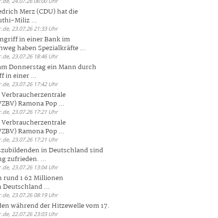
.de, 24.07.26 06:00 Uhr
drich Merz (CDU) hat die
hi-Miliz ...
.de, 23.07.26 21:33 Uhr
griff in einer Bank im
weg haben Spezialkräfte ...
.de, 23.07.26 18:46 Uhr
 am Donnerstag ein Mann durch
 in einer ...
.de, 23.07.26 17:42 Uhr
s Verbraucherzentrale
ZBV) Ramona Pop ...
.de, 23.07.26 17:21 Uhr
s Verbraucherzentrale
ZBV) Ramona Pop ...
.de, 23.07.26 17:21 Uhr
zubildenden in Deutschland sind
g zufrieden. ...
.de, 23.07.26 13:04 Uhr
 rund 1 62 Millionen
n Deutschland ...
.de, 23.07.26 08:19 Uhr
den während der Hitzewelle vom 17.
.de, 22.07.26 23:03 Uhr