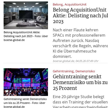
,
Belong
AcquisitionUnit
Belong AcquisitionUnit
Aktie: Delisting nach Jul
2023
Nach einer Flaute kehren
Belong AcquisitionUnit Aktie:
SPACs mit professionellerem
Delisting nach Juli 2023 - Foto: über
Auftreten zurück. Nasdaq
boerse-global.de
verschärft die Regeln, währen
KI die Übernahmesuche
dominiert.
boerse-global.de, 04.05.26 07:49 Uhr
,
Gehirntraining
Demenzrisiko
Gehirntraining senkt
Demenzrisiko um bis zu
25 Prozent
Eine 20-jährige Studie belegt
Gehirntraining senkt Demenzrisiko
dass ein Training der visuellen
um bis zu 25 Prozent - Foto: über
Verarbeitungsgeschwindigkeit
boerse-global.de