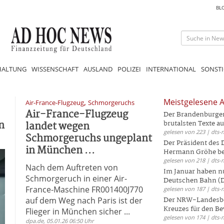
BL
HALTUNG
WISSENSCHAFT
AUSLAND
POLIZEI
INTERNATIONAL
SONSTI
,
Meistgelesene A
Air-France-Flugzeug
Schmorgeruchs
Air-France-Flugzeug
Der Brandenburger 
n
landet wegen
brutalsten Texte aus
gelesen von 223 | dts-
Schmorgeruchs ungeplant
Der Präsident des
in München ...
Hermann Gröhe bek
gelesen von 218 | dts-
Nach dem Auftreten von
Im Januar haben nu
Schmorgeruch in einer Air-
Deutschen Bahn (DB
France-Maschine FR001400J770
gelesen von 187 | dts-
auf dem Weg nach Paris ist der
Der NRW-Landesbe
Kreuzes für den Be
Flieger in München sicher ...
gelesen von 174 | dts-
dpa.de, 05.01.26 06:50 Uhr