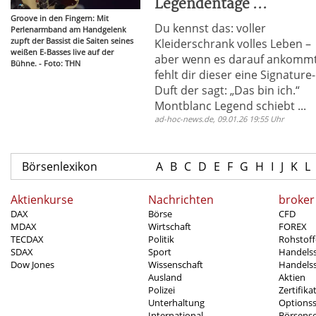
Legendentage ...
Groove in den Fingern: Mit
Du kennst das: voller
Perlenarmband am Handgelenk
zupft der Bassist die Saiten seines
Kleiderschrank volles Leben –
weißen E-Basses live auf der
aber wenn es darauf ankomm
Bühne. - Foto: THN
fehlt dir dieser eine Signature-
Duft der sagt: „Das bin ich.“
Montblanc Legend schiebt ...
ad-hoc-news.de, 09.01.26 19:55 Uhr
Börsenlexikon
A
B
C
D
E
F
G
H
I
J
K
L
Aktienkurse
Nachrichten
broker
DAX
Börse
CFD
MDAX
Wirtschaft
FOREX
TECDAX
Politik
Rohstoff
SDAX
Sport
Handels
Dow Jones
Wissenschaft
Handelss
Ausland
Aktien
Polizei
Zertifika
Unterhaltung
Options
International
Börsens