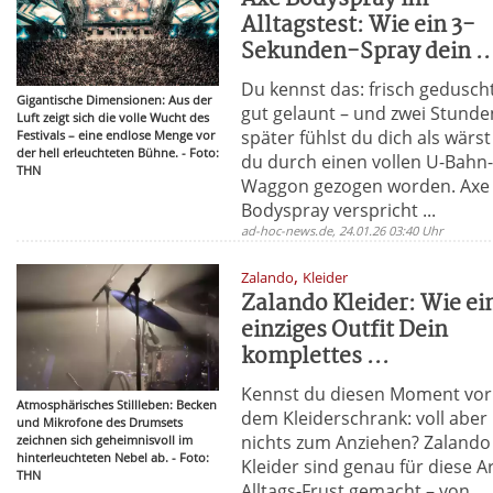
Alltagstest: Wie ein 3-
Sekunden-Spray dein ..
Du kennst das: frisch gedusch
Gigantische Dimensionen: Aus der
gut gelaunt – und zwei Stunde
Luft zeigt sich die volle Wucht des
später fühlst du dich als wärst
Festivals – eine endlose Menge vor
der hell erleuchteten Bühne. - Foto:
du durch einen vollen U-Bahn
THN
Waggon gezogen worden. Axe
Bodyspray verspricht ...
ad-hoc-news.de, 24.01.26 03:40 Uhr
,
Zalando
Kleider
Zalando Kleider: Wie ei
einziges Outfit Dein
komplettes ...
Kennst du diesen Moment vor
Atmosphärisches Stillleben: Becken
dem Kleiderschrank: voll aber
und Mikrofone des Drumsets
nichts zum Anziehen? Zalando
zeichnen sich geheimnisvoll im
hinterleuchteten Nebel ab. - Foto:
Kleider sind genau für diese A
THN
Alltags-Frust gemacht – von