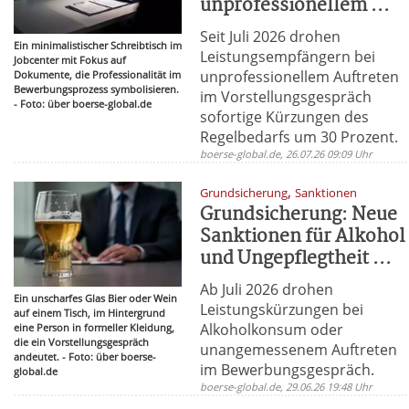
unprofessionellem ...
Seit Juli 2026 drohen
Ein minimalistischer Schreibtisch im
Leistungsempfängern bei
Jobcenter mit Fokus auf
unprofessionellem Auftreten
Dokumente, die Professionalität im
Bewerbungsprozess symbolisieren.
im Vorstellungsgespräch
- Foto: über boerse-global.de
sofortige Kürzungen des
Regelbedarfs um 30 Prozent.
boerse-global.de, 26.07.26 09:09 Uhr
,
Grundsicherung
Sanktionen
Grundsicherung: Neue
Sanktionen für Alkohol
und Ungepflegtheit ...
Ab Juli 2026 drohen
Ein unscharfes Glas Bier oder Wein
Leistungskürzungen bei
auf einem Tisch, im Hintergrund
Alkoholkonsum oder
eine Person in formeller Kleidung,
die ein Vorstellungsgespräch
unangemessenem Auftreten
andeutet. - Foto: über boerse-
im Bewerbungsgespräch.
global.de
boerse-global.de, 29.06.26 19:48 Uhr