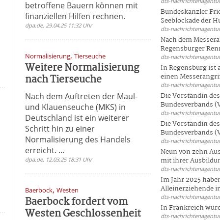
dts-nachrichtenagentur
betroffene Bauern können mit
Bundeskanzler Frie
finanziellen Hilfen rechnen.
Seeblockade der Hut
dpa.de, 29.04.25 11:32 Uhr
dts-nachrichtenagentur
Nach dem Messeran
Regensburger Renn
,
Normalisierung
Tierseuche
dts-nachrichtenagentur
Weitere Normalisierung
In Regensburg ist
nach Tierseuche
einen Messerangriff
dts-nachrichtenagentur
Nach dem Auftreten der Maul-
Die Vorständin de
Bundesverbands (V
und Klauenseuche (MKS) in
dts-nachrichtenagentur
Deutschland ist ein weiterer
Die Vorständin de
Schritt hin zu einer
Bundesverbands (V
Normalisierung des Handels
dts-nachrichtenagentur
erreicht. ...
Neun von zehn Aus
dpa.de, 12.03.25 18:31 Uhr
mit ihrer Ausbildun
dts-nachrichtenagentur
Im Jahr 2025 haben
Alleinerziehende i
,
Baerbock
Westen
dts-nachrichtenagentur
Baerbock fordert vom
In Frankreich wur
Westen Geschlossenheit
dts-nachrichtenagentur