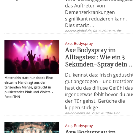
das Auftreten von
Demenzerkrankungen
signifikant reduzieren kann.
Dies stärkt ...
boerse-global.de, 04.03.26 01:18 Uhr
,
Axe
Bodyspray
Axe Bodyspray im
Alltagstest: Wie ein 3-
Sekunden-Spray dein ..
Du kennst das: frisch gedusch
Mittendrin statt nur dabei: Eine
gut angezogen – und trotzde
einzelne Hand ragt aus der
hast du das diffuse Gefühl da
tanzenden Menge, getaucht in
pulsierendes Pink und Violett. -
irgendetwas fehlt bevor du au
Foto: THN
der Tür gehst. Gerüche die
kippen stickige ...
ad-hoc-news.de, 29.01.26 18:46 Uhr
,
Axe
Bodyspray
Axe Bodyspray im