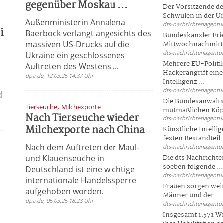
gegenüber Moskau ...
Der Vorsitzende d
Schwulen in der Un
Außenministerin Annalena
dts-nachrichtenagentur
i
Baerbock verlangt angesichts des
Bundeskanzler Fri
massiven US-Drucks auf die
Mittwochnachmitta
dts-nachrichtenagentur
Ukraine ein geschlossenes
Mehrere EU-Politi
Auftreten des Westens ...
Hackerangriff ein
dpa.de, 12.03.25 14:37 Uhr
Intelligenz ...
dts-nachrichtenagentur
d
Die Bundesanwalts
,
Tierseuche
Milchexporte
mutmaßlichen Köpfe
Nach Tierseuche wieder
dts-nachrichtenagentur
Milchexporte nach China
Künstliche Intellig
festen Bestandteil .
Nach dem Auftreten der Maul-
dts-nachrichtenagentur
und Klauenseuche in
Die dts Nachrichten
soeben folgende ...
Deutschland ist eine wichtige
dts-nachrichtenagentur
internationale Handelssperre
Frauen sorgen weite
aufgehoben worden.
Männer und der ...
dpa.de, 05.03.25 18:23 Uhr
dts-nachrichtenagentur
Insgesamt 1.571 Wi