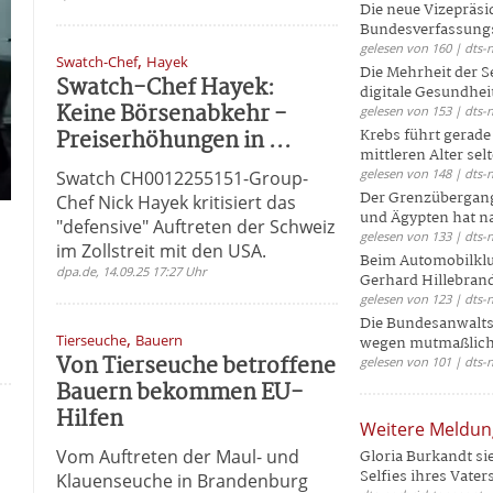
Die neue Vizepräsi
Bundesverfassungs
gelesen von 160 | dts-
,
Swatch-Chef
Hayek
Die Mehrheit der S
Swatch-Chef Hayek:
digitale Gesundhei
Keine Börsenabkehr -
gelesen von 153 | dts-
Preiserhöhungen in ...
Krebs führt gerad
mittleren Alter selt
gelesen von 148 | dts-
Swatch CH0012255151-Group-
Der Grenzübergang
Chef Nick Hayek kritisiert das
und Ägypten hat na
"defensive" Auftreten der Schweiz
gelesen von 133 | dts-
im Zollstreit mit den USA.
Beim Automobilklu
dpa.de, 14.09.25 17:27 Uhr
Gerhard Hillebrand
gelesen von 123 | dts-
Die Bundesanwalts
,
Tierseuche
Bauern
wegen mutmaßliche
Von Tierseuche betroffene
gelesen von 101 | dts-
Bauern bekommen EU-
Hilfen
Weitere Meldu
Vom Auftreten der Maul- und
Gloria Burkandt si
Selfies ihres Vaters 
Klauenseuche in Brandenburg