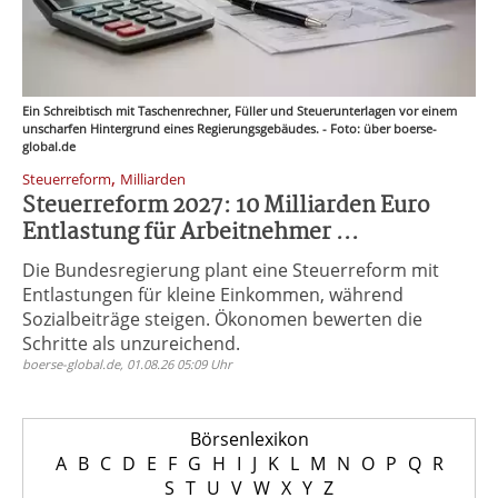
Ein Schreibtisch mit Taschenrechner, Füller und Steuerunterlagen vor einem
unscharfen Hintergrund eines Regierungsgebäudes. - Foto: über boerse-
global.de
,
Steuerreform
Milliarden
Steuerreform 2027: 10 Milliarden Euro
Entlastung für Arbeitnehmer ...
Die Bundesregierung plant eine Steuerreform mit
Entlastungen für kleine Einkommen, während
Sozialbeiträge steigen. Ökonomen bewerten die
Schritte als unzureichend.
boerse-global.de, 01.08.26 05:09 Uhr
Börsenlexikon
A
B
C
D
E
F
G
H
I
J
K
L
M
N
O
P
Q
R
S
T
U
V
W
X
Y
Z