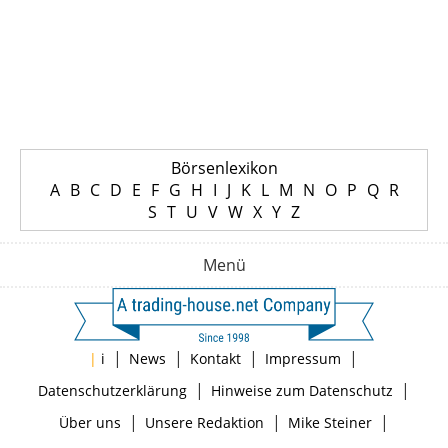
Börsenlexikon
A
B
C
D
E
F
G
H
I
J
K
L
M
N
O
P
Q
R
S
T
U
V
W
X
Y
Z
Menü
|
|
|
|
|
i
News
Kontakt
Impressum
|
|
Datenschutzerklärung
Hinweise zum Datenschutz
|
|
|
Über uns
Unsere Redaktion
Mike Steiner