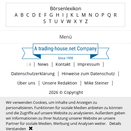
Börsenlexikon
A
B
C
D
E
F
G
H
I
J
K
L
M
N
O
P
Q
R
S
T
U
V
W
X
Y
Z
Menü
|
|
|
|
|
i
News
Kontakt
Impressum
|
|
Datenschutzerklärung
Hinweise zum Datenschutz
|
|
|
Über uns
Unsere Redaktion
Mike Steiner
2026 © Copyright
Wir verwenden Cookies, um Inhalte und Anzeigen zu
personalisieren, Funktionen für soziale Medien anbieten zu können
und die Zugriffe auf unsere Website zu analysieren. Außerdem geben
wir Informationen zu Ihrer Nutzung unserer Website an unsere
Partner für soziale Medien, Werbung und Analysen weiter.
Details
Verstanden