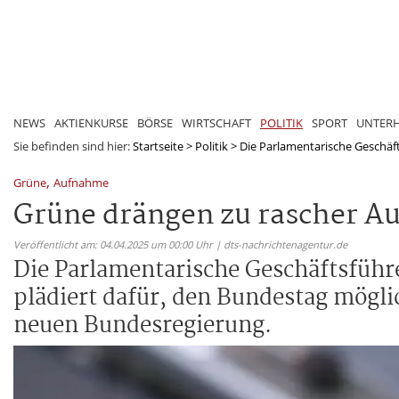
NEWS
AKTIENKURSE
BÖRSE
WIRTSCHAFT
POLITIK
SPORT
UNTER
Sie befinden sind hier:
Startseite
>
Politik
>
Die Parlamentarische Geschäft
,
Grüne
Aufnahme
Grüne drängen zu rascher A
Veröffentlicht am: 04.04.2025 um 00:00 Uhr | dts-nachrichtenagentur.de
Die Parlamentarische Geschäftsführ
plädiert dafür, den Bundestag mögli
neuen Bundesregierung.