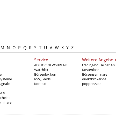
M
N
O
P
Q
R
S
T
U
V
W
X
Y
Z
Service
Weitere Angebot
AD HOC NEWSBREAK
trading-house.net AG
Watchlist
Kostenlose
e
Börsenlexikon
Börsenseminare
systeme
RSS_Feeds
direktbroker.de
ignale
Kontakt
poppress.de
te &
scheine
eminare