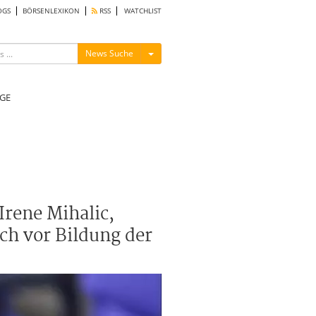
OGS
BÖRSENLEXIKON
RSS
WATCHLIST
Menü ein-/ausblenden
News Suche
GE
Irene Mihalic,
ch vor Bildung der