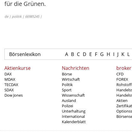
für die Grünen.
de | politik | 66985245 |
Börsenlexikon
A
B
C
D
E
F
G
H
I
J
K
L
Aktienkurse
Nachrichten
broker
DAX
Börse
CFD
MDAX
Wirtschaft
FOREX
TECDAX
Politik
Rohstoff
SDAX
Sport
Handels
Dow Jones
Wissenschaft
Handelss
Ausland
Aktien
Polizei
Zertifika
Unterhaltung
Options
International
Börsens
Kalenderblatt