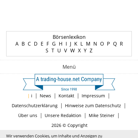
Börsenlexikon
A
B
C
D
E
F
G
H
I
J
K
L
M
N
O
P
Q
R
S
T
U
V
W
X
Y
Z
Menü
|
|
|
|
|
i
News
Kontakt
Impressum
|
|
Datenschutzerklärung
Hinweise zum Datenschutz
|
|
|
Über uns
Unsere Redaktion
Mike Steiner
2026 © Copyright
Wir verwenden Cookies, um Inhalte und Anzeigen zu