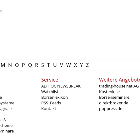
m
M
N
O
P
Q
R
S
T
U
V
W
X
Y
Z
Service
Weitere Angebot
AD HOC NEWSBREAK
trading-house.net AG
Watchlist
Kostenlose
e
Börsenlexikon
Börsenseminare
systeme
RSS_Feeds
direktbroker.de
ignale
Kontakt
poppress.de
te &
scheine
eminare