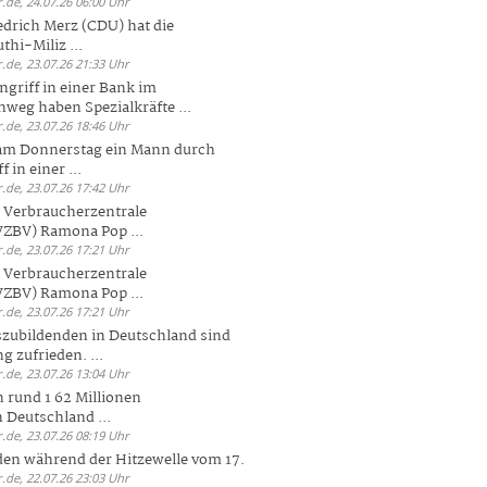
.de, 24.07.26 06:00 Uhr
drich Merz (CDU) hat die
hi-Miliz ...
.de, 23.07.26 21:33 Uhr
griff in einer Bank im
weg haben Spezialkräfte ...
.de, 23.07.26 18:46 Uhr
 am Donnerstag ein Mann durch
 in einer ...
.de, 23.07.26 17:42 Uhr
s Verbraucherzentrale
ZBV) Ramona Pop ...
.de, 23.07.26 17:21 Uhr
s Verbraucherzentrale
ZBV) Ramona Pop ...
.de, 23.07.26 17:21 Uhr
zubildenden in Deutschland sind
g zufrieden. ...
.de, 23.07.26 13:04 Uhr
 rund 1 62 Millionen
n Deutschland ...
.de, 23.07.26 08:19 Uhr
den während der Hitzewelle vom 17.
.de, 22.07.26 23:03 Uhr