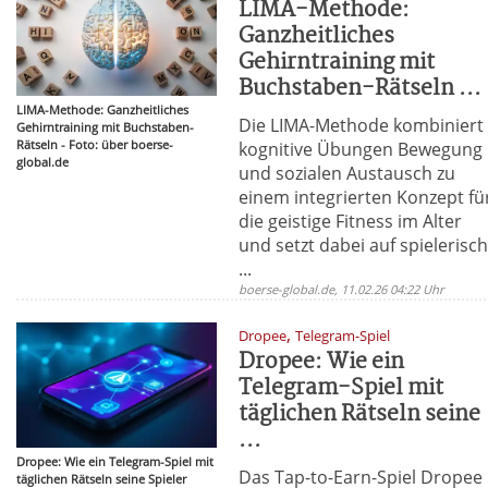
LIMA-Methode:
Ganzheitliches
Gehirntraining mit
Buchstaben-Rätseln ...
LIMA-Methode: Ganzheitliches
Die LIMA-Methode kombiniert
Gehirntraining mit Buchstaben-
Rätseln - Foto: über boerse-
kognitive Übungen Bewegung
global.de
und sozialen Austausch zu
einem integrierten Konzept fü
die geistige Fitness im Alter
und setzt dabei auf spielerisc
...
boerse-global.de, 11.02.26 04:22 Uhr
,
Dropee
Telegram-Spiel
Dropee: Wie ein
Telegram-Spiel mit
täglichen Rätseln seine
...
Dropee: Wie ein Telegram-Spiel mit
Das Tap-to-Earn-Spiel Dropee
täglichen Rätseln seine Spieler