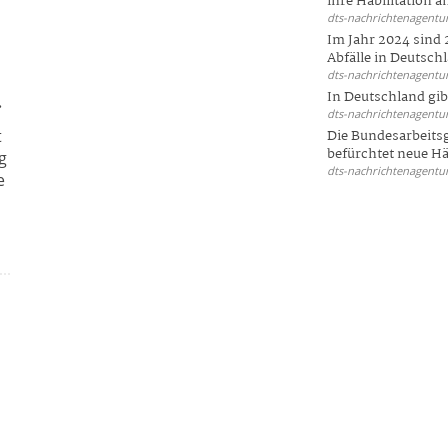
ihre Habilitation an
dts-nachrichtenagentur
Im Jahr 2024 sind 
Abfälle in Deutschl
dts-nachrichtenagentur
.
In Deutschland gi
dts-nachrichtenagentur
t
Die Bundesarbeit
befürchtet neue Här
g
dts-nachrichtenagentur
e