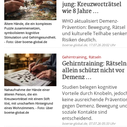
jung: Kreuzworträtsel
wie 8 Jahre ...
WHO aktualisiert Demenz-
Ältere Hände, die ein komplexes
Prävention: Bewegung, Rätsel
Puzzle zusammensetzen,
und kulturelle Teilhabe senke
symbolisieren kognitive
Stimulation und Gehirngesundheit.
Risiken deutlich.
- Foto: über boerse-global.de
boerse-global.de, 17.07.26 20:02 Uhr
,
Gehirntraining
Rätseln
Gehirntraining: Rätseln
allein schützt nicht vor
Demenz ...
Studien belegen kognitive
Nahaufnahme der Hände einer
Vorteile durch Knobeln, jedoc
älteren Person, die ein
keine ausreichende Präventio
Kreuzworträtsel mit einem Stift
löst, mit unscharfem Hintergrund
gegen Demenz. Bewegung un
eines Wohnzimmers. - Foto: über
soziale Kontakte sind
boerse-global.de
entscheidend.
boerse-global.de, 07.07.26 05:33 Uhr