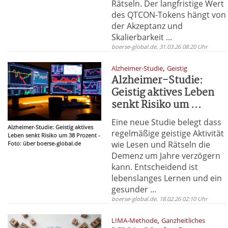
Rätseln. Der langfristige Wert
des QTCON-Tokens hängt von
der Akzeptanz und
Skalierbarkeit ...
boerse-global.de, 31.03.26 08:20 Uhr
,
Alzheimer-Studie
Geistig
Alzheimer-Studie:
Geistig aktives Leben
senkt Risiko um ...
Eine neue Studie belegt dass
Alzheimer-Studie: Geistig aktives
regelmäßige geistige Aktivität
Leben senkt Risiko um 38 Prozent -
wie Lesen und Rätseln die
Foto: über boerse-global.de
Demenz um Jahre verzögern
kann. Entscheidend ist
lebenslanges Lernen und ein
gesunder ...
boerse-global.de, 18.02.26 02:10 Uhr
,
LIMA-Methode
Ganzheitliches