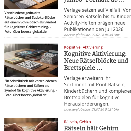
Jumbo-Formate ab ...
Verlage setzen auf Vielfalt: Vo
Verschiedene gedruckte
Senioren-Rätseln bis zu Kinder
Rätselbücher und Sudoku-Blöcke
Activity-Heften prägen neue
auf einem Schreibtisch als Symbol
für kognitives Gehirntraining. -
Publikationen den Juli 2026.
Foto: über boerse-global.de
boerse-global.de, 29.07.26 04:48 Uhr
,
Kognitive
Aktivierung
Kognitive Aktivierung:
Neue Rätselblöcke und
Brettspiele ...
Verlage erweitern ihr
Ein Schreibtisch mit verschiedenen
Sortiment mit Print-Rätseln,
Rätselbüchern und Stiften als
Kinderbüchern und komplexe
Symbol für kognitive Aktivierung. -
Foto: über boerse-global.de
Brettspielen für kognitive
Herausforderungen.
boerse-global.de, 29.07.26 04:21 Uhr
,
Rätseln
Gehirn
Rätseln hält Gehirn