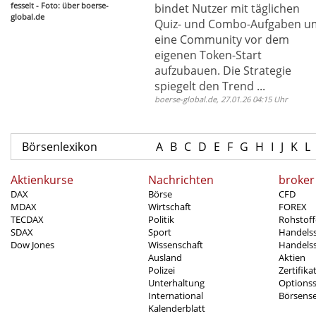
fesselt - Foto: über boerse-
bindet Nutzer mit täglichen
global.de
Quiz- und Combo-Aufgaben u
eine Community vor dem
eigenen Token-Start
aufzubauen. Die Strategie
spiegelt den Trend ...
boerse-global.de, 27.01.26 04:15 Uhr
Börsenlexikon
A
B
C
D
E
F
G
H
I
J
K
L
Aktienkurse
Nachrichten
broker
DAX
Börse
CFD
MDAX
Wirtschaft
FOREX
TECDAX
Politik
Rohstoff
SDAX
Sport
Handels
Dow Jones
Wissenschaft
Handelss
Ausland
Aktien
Polizei
Zertifika
Unterhaltung
Options
International
Börsens
Kalenderblatt