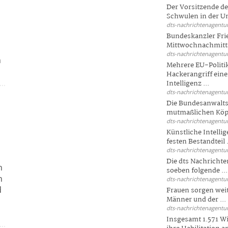
Der Vorsitzende d
Schwulen in der Un
dts-nachrichtenagentur
Bundeskanzler Fri
Mittwochnachmitta
dts-nachrichtenagentur
n
Mehrere EU-Politi
Hackerangriff ein
Intelligenz ...
dts-nachrichtenagentur
Die Bundesanwalts
mutmaßlichen Köpfe
dts-nachrichtenagentur
Künstliche Intellig
festen Bestandteil .
dts-nachrichtenagentur
Die dts Nachrichten
h
soeben folgende ...
n
dts-nachrichtenagentur
d
Frauen sorgen weite
Männer und der ...
dts-nachrichtenagentur
Insgesamt 1.571 Wi