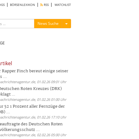
OGS
BÖRSENLEXIKON
RSS
WATCHLIST
Menü ein-/ausblenden
News Suche
GE
rtikel
Rapper Finch bereut einige seiner
 ...
nachrichtenagentur.de, 01.02.26 09:01 Uhr
 Deutschen Roten Kreuzes (DRK)
lagt ...
nachrichtenagentur.de, 01.02.26 01:00 Uhr
r 52 1 Prozent aller Fernzüge der
) ...
nachrichtenagentur.de, 01.02.26 17:10 Uhr
auftragte des Deutschen Roten
völkerungsschutz ...
nachrichtenagentur.de, 02.02.26 05:00 Uhr