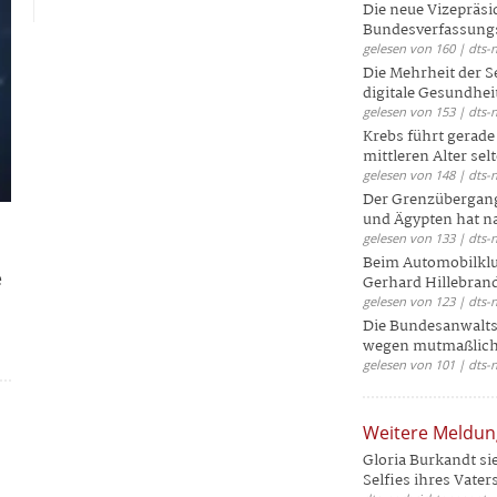
Die neue Vizepräsi
Bundesverfassungs
gelesen von 160 | dts-
Die Mehrheit der S
digitale Gesundhei
gelesen von 153 | dts-
Krebs führt gerad
mittleren Alter selt
gelesen von 148 | dts-
Der Grenzübergang
und Ägypten hat na
gelesen von 133 | dts-
Beim Automobilklu
e
Gerhard Hillebrand
gelesen von 123 | dts-
Die Bundesanwalts
wegen mutmaßliche
gelesen von 101 | dts-
Weitere Meldu
Gloria Burkandt si
Selfies ihres Vaters 