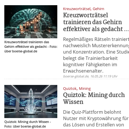
,
Kreuzworträtsel
Gehirn
Kreuzworträtsel
trainieren das Gehirn
effektiver als gedacht ..
Regelmäßiges Rätseln trainier
Kreuzworträtsel trainieren das
nachweislich Mustererkennun
Gehirn effektiver als gedacht - Foto:
und Konzentration. Eine Studi
über boerse-global.de
belegt die Trainierbarkeit
kognitiver Fähigkeiten im
Erwachsenenalter.
boerse-global.de, 16.05.26 11:19 Uhr
,
Quiztok
Mining
Quiztok: Mining durch
Wissen
Die Quiz-Plattform belohnt
Nutzer mit Kryptowährung für
Quiztok: Mining durch Wissen -
das Lösen und Erstellen von
Foto: über boerse-global.de