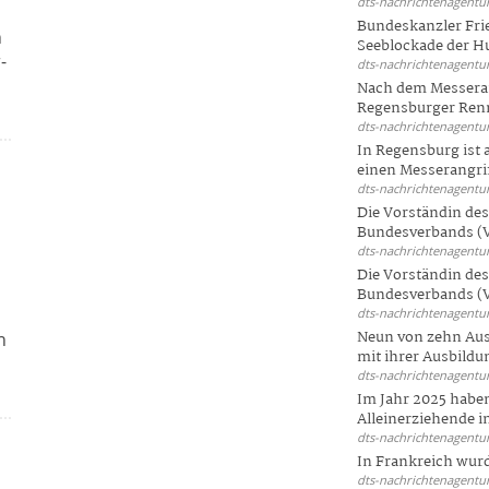
dts-nachrichtenagentur
Bundeskanzler Frie
n
Seeblockade der Hut
-
dts-nachrichtenagentur
Nach dem Messeran
Regensburger Renn
dts-nachrichtenagentur
In Regensburg ist
einen Messerangriff
dts-nachrichtenagentur
Die Vorständin de
Bundesverbands (V
dts-nachrichtenagentur
Die Vorständin de
Bundesverbands (V
dts-nachrichtenagentur
Neun von zehn Aus
n
mit ihrer Ausbildun
dts-nachrichtenagentur
Im Jahr 2025 haben
Alleinerziehende i
dts-nachrichtenagentur
In Frankreich wur
dts-nachrichtenagentur