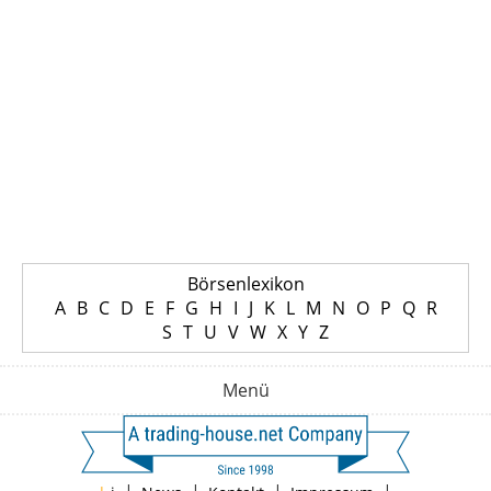
Börsenlexikon
A
B
C
D
E
F
G
H
I
J
K
L
M
N
O
P
Q
R
S
T
U
V
W
X
Y
Z
Menü