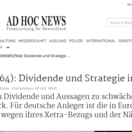
BL
HALTUNG
WISSENSCHAFT
AUSLAND
POLIZEI
INTERNATIONAL
SONSTI
GS
L0000852564): Dividende und Strategie ...
4): Dividende und Strategie 
 Müller,
Chefredakteur AD HOC NEWS
en Dividende und Aussagen zu schwäch
k. Für deutsche Anleger ist die in Eur
em wegen ihres Xetra-Bezugs und der N