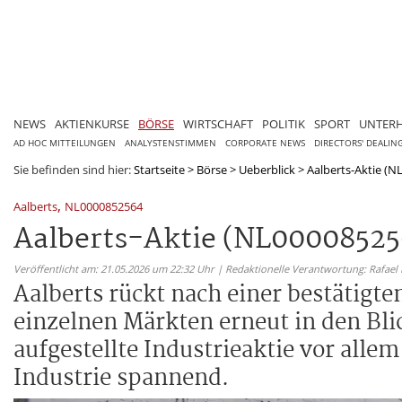
NEWS
AKTIENKURSE
BÖRSE
WIRTSCHAFT
POLITIK
SPORT
UNTER
AD HOC MITTEILUNGEN
ANALYSTENSTIMMEN
CORPORATE NEWS
DIRECTORS' DEALIN
Sie befinden sind hier:
Startseite
>
Börse
>
Ueberblick
>
Aalberts-Aktie (N
,
Aalberts
NL0000852564
Aalberts-Aktie (NL000085256
Veröffentlicht am: 21.05.2026 um 22:32 Uhr | Redaktionelle Verantwortung: Rafael
Aalberts rückt nach einer bestätigt
einzelnen Märkten erneut in den Blic
aufgestellte Industrieaktie vor all
Industrie spannend.