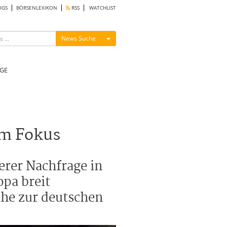
OGS
BÖRSENLEXIKON
RSS
WATCHLIST
Menü ein-/ausblenden
News Suche
GE
im Fokus
erer Nachfrage in
opa breit
ähe zur deutschen