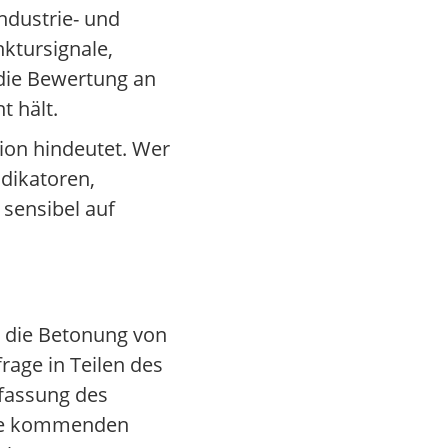
ndustrie- und
ktursignale,
 die Bewertung an
t hält.
sion hindeutet. Wer
dikatoren,
sensibel auf
d die Betonung von
rage in Teilen des
rfassung des
 die kommenden