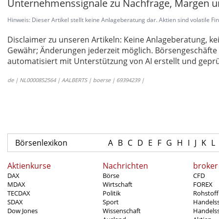
Unternehmenssignale zu Nachfrage, Margen un
Hinweis: Dieser Artikel stellt keine Anlageberatung dar. Aktien sind volatile F
Disclaimer zu unseren Artikeln: Keine Anlageberatung,
Gewähr; Änderungen jederzeit möglich. Börsengeschäfte 
automatisiert mit Unterstützung von AI erstellt und geprü
de | NL0000852564 | AALBERTS | boerse | 69394239 |
Börsenlexikon
A
B
C
D
E
F
G
H
I
J
K
L
Aktienkurse
Nachrichten
broker
DAX
Börse
CFD
MDAX
Wirtschaft
FOREX
TECDAX
Politik
Rohstoff
SDAX
Sport
Handels
Dow Jones
Wissenschaft
Handelss