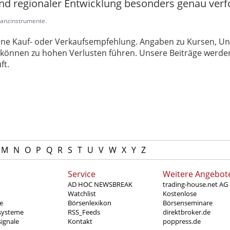
d regionaler Entwicklung besonders genau verf
inanzinstrumente.
 keine Kauf- oder Verkaufsempfehlung. Angaben zu Kursen,
können zu hohen Verlusten führen. Unsere Beiträge werden
ft.
M
N
O
P
Q
R
S
T
U
V
W
X
Y
Z
Service
Weitere Angebot
AD HOC NEWSBREAK
trading-house.net AG
Watchlist
Kostenlose
e
Börsenlexikon
Börsenseminare
systeme
RSS_Feeds
direktbroker.de
ignale
Kontakt
poppress.de