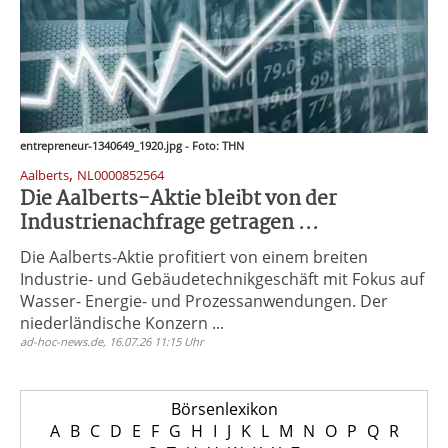
entrepreneur-1340649_1920.jpg - Foto: THN
,
Aalberts
NL0000852564
Die Aalberts-Aktie bleibt von der
Industrienachfrage getragen ...
Die Aalberts-Aktie profitiert von einem breiten
Industrie- und Gebäudetechnikgeschäft mit Fokus auf
Wasser- Energie- und Prozessanwendungen. Der
niederländische Konzern ...
ad-hoc-news.de, 16.07.26 11:15 Uhr
Börsenlexikon
A
B
C
D
E
F
G
H
I
J
K
L
M
N
O
P
Q
R