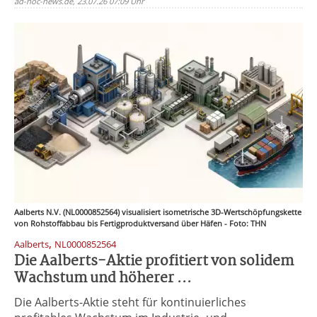
ad-hoc-news.de, 23.07.26 07:09 Uhr
Aalberts N.V. (NL0000852564) visualisiert isometrische 3D-Wertschöpfungskette
von Rohstoffabbau bis Fertigproduktversand über Häfen - Foto: THN
,
Aalberts
NL0000852564
Die Aalberts-Aktie profitiert von solidem
Wachstum und höherer ...
Die Aalberts-Aktie steht für kontinuierliches