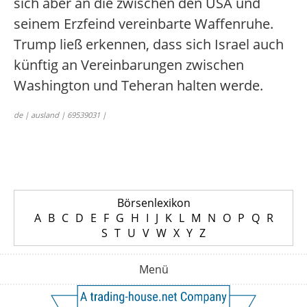
sich aber an die zwischen den USA und
seinem Erzfeind vereinbarte Waffenruhe.
Trump ließ erkennen, dass sich Israel auch
künftig an Vereinbarungen zwischen
Washington und Teheran halten werde.
de | ausland | 69539031 |
Börsenlexikon
A
B
C
D
E
F
G
H
I
J
K
L
M
N
O
P
Q
R
S
T
U
V
W
X
Y
Z
Menü