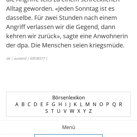
Alltag geworden. «Jeden Sonntag ist es
dasselbe. Für zwei Stunden nach einem
Angriff verlassen wir die Gegend, dann
kehren wir zurück», sagte eine Anwohnerin
der dpa. Die Menschen seien kriegsmüde.
de | ausland | 69538377 |
Börsenlexikon
A
B
C
D
E
F
G
H
I
J
K
L
M
N
O
P
Q
R
S
T
U
V
W
X
Y
Z
Menü