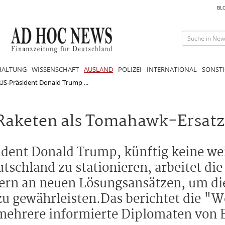
BL
HALTUNG
WISSENSCHAFT
AUSLAND
POLIZEI
INTERNATIONAL
SONSTI
S-Präsident Donald Trump ...
r Raketen als Tomahawk-Ersatz
dent Donald Trump, künftig keine we
chland zu stationieren, arbeitet di
rn an neuen Lösungsansätzen, um die
u gewährleisten.Das berichtet die "We
mehrere informierte Diplomaten von 