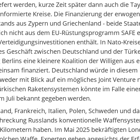
ert werden, kurze Zeit später dann auch die Tay
 informierte Kreise. Die Finanzierung der erwoge
ands aus Zypern und Griechenland - beide Staat
tlich nicht aus dem EU-Rüstungsprogramm SAFE er
Verteidigungsinvestitionen enthält. In Nato-Kre
ales Geschäft zwischen Deutschland und der Türke
rlins eine kleinere Koalition der Willigen aus 
insam finanziert. Deutschland würde in diesem 
 weder mit Blick auf ein mögliches Joint Venture
türkischen Raketensystemen könnte im Falle eine
im Juli bekannt gegeben werden.
d, Frankreich, Italien, Polen, Schweden und das
bschreckung Russlands konventionelle Waffensyst
0 Kilometern haben. Im Mai 2025 bekräftigten Lon
solchen Waffe. Experten gehen angesichts der Er