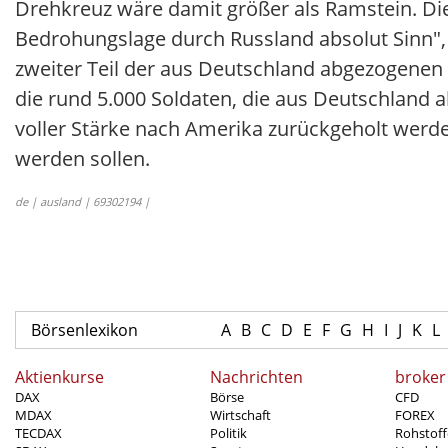
Drehkreuz wäre damit größer als Ramstein. D
Bedrohungslage durch Russland absolut Sinn",
zweiter Teil der aus Deutschland abgezogenen 
die rund 5.000 Soldaten, die aus Deutschland 
voller Stärke nach Amerika zurückgeholt werde
werden sollen.
de | ausland | 69302194 |
Börsenlexikon
A
B
C
D
E
F
G
H
I
J
K
L
Aktienkurse
Nachrichten
broker
DAX
Börse
CFD
MDAX
Wirtschaft
FOREX
TECDAX
Politik
Rohstoff