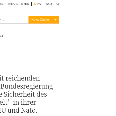
OGS
BÖRSENLEXIKON
RSS
WATCHLIST
Menü ein-/ausblenden
News Suche
GE
it reichenden
e Bundesregierung
 Sicherheit des
lt" in ihrer
EU und Nato.