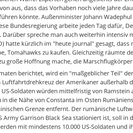
avon aus, dass das Vorhaben noch viele Jahre da
führen könnte. Außenminister Johann Wadephul
se Bundesregierung arbeite jeden Tag dafür, D
. Darüber spreche man auch weiterhin intensiv mi
D) hatte kürzlich im "heute journal" gesagt, dass
e, Tomahawks zu kaufen. Gleichzeitig räumte der
allzu große Hoffnung mache, die Marschflugkörpe
maten berichtet, wird ein "maßgeblicher Teil" d
 Luftfahrtdrehkreuz der Amerikaner außerhalb 
ie US-Soldaten würden mittelfristig von Ramstein 
) in die Nähe von Constanta im Osten Rumäniens 
ainischen Grenze entfernt. Der rumänische Luft
 Army Garrison Black Sea stationiert ist, soll 
erden mit mindestens 10.000 US-Soldaten und ih