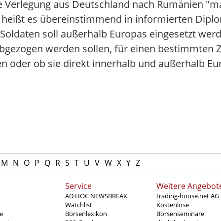
ie Verlegung aus Deutschland nach Rumänien "ma
 heißt es übereinstimmend in informierten Diplo
Soldaten soll außerhalb Europas eingesetzt werde
abgezogen werden sollen, für einen bestimmten 
n oder ob sie direkt innerhalb und außerhalb Eur
M
N
O
P
Q
R
S
T
U
V
W
X
Y
Z
Service
Weitere Angebot
AD HOC NEWSBREAK
trading-house.net AG
Watchlist
Kostenlose
e
Börsenlexikon
Börsenseminare