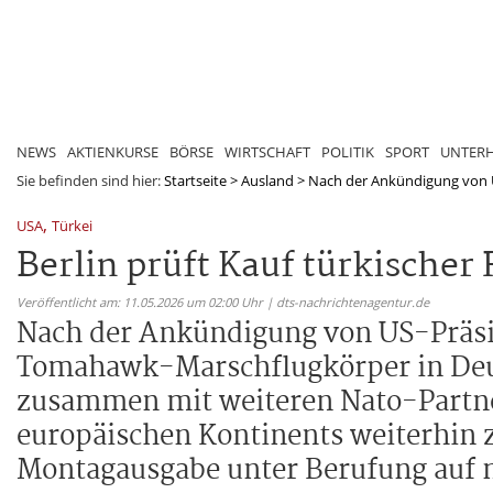
NEWS
AKTIENKURSE
BÖRSE
WIRTSCHAFT
POLITIK
SPORT
UNTER
Sie befinden sind hier:
Startseite
>
Ausland
>
Nach der Ankündigung von U
,
USA
Türkei
Berlin prüft Kauf türkische
Veröffentlicht am: 11.05.2026 um 02:00 Uhr | dts-nachrichtenagentur.de
Nach der Ankündigung von US-Präsi
Tomahawk-Marschflugkörper in Deuts
zusammen mit weiteren Nato-Partne
europäischen Kontinents weiterhin z
Montagausgabe unter Berufung auf 