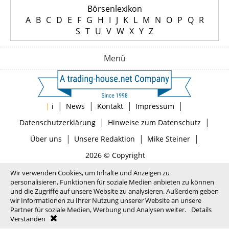
Börsenlexikon
A
B
C
D
E
F
G
H
I
J
K
L
M
N
O
P
Q
R
S
T
U
V
W
X
Y
Z
Menü
|
|
|
|
|
i
News
Kontakt
Impressum
|
|
Datenschutzerklärung
Hinweise zum Datenschutz
|
|
|
Über uns
Unsere Redaktion
Mike Steiner
2026 © Copyright
Wir verwenden Cookies, um Inhalte und Anzeigen zu
personalisieren, Funktionen für soziale Medien anbieten zu können
und die Zugriffe auf unsere Website zu analysieren. Außerdem geben
wir Informationen zu Ihrer Nutzung unserer Website an unsere
Partner für soziale Medien, Werbung und Analysen weiter.
Details
Verstanden