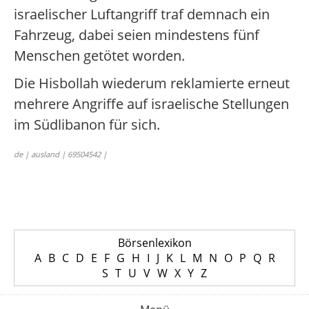
israelischer Luftangriff traf demnach ein
Fahrzeug, dabei seien mindestens fünf
Menschen getötet worden.
Die Hisbollah wiederum reklamierte erneut
mehrere Angriffe auf israelische Stellungen
im Südlibanon für sich.
de | ausland | 69504542 |
Börsenlexikon
A
B
C
D
E
F
G
H
I
J
K
L
M
N
O
P
Q
R
S
T
U
V
W
X
Y
Z