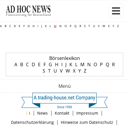
A
B
C
D
E
F
G
H
I
J
K
L
M
N
O
P
Q
R
S
T
U
V
W
X
Y
Z
Börsenlexikon
A
B
C
D
E
F
G
H
I
J
K
L
M
N
O
P
Q
R
S
T
U
V
W
X
Y
Z
Menü
|
|
|
|
|
i
News
Kontakt
Impressum
|
|
Datenschutzerklärung
Hinweise zum Datenschutz