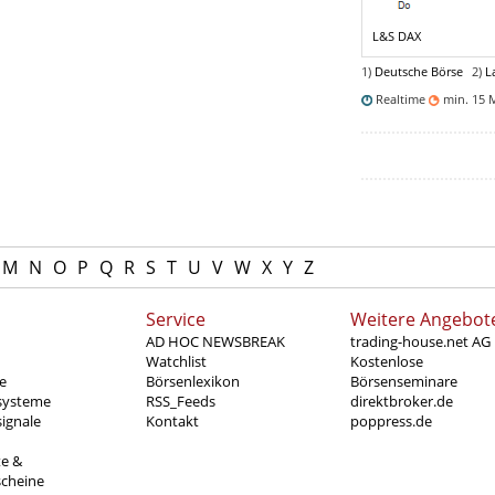
L&S DAX
1)
Deutsche Börse
2)
L
Realtime
min. 15 
M
N
O
P
Q
R
S
T
U
V
W
X
Y
Z
Service
Weitere Angebot
AD HOC NEWSBREAK
trading-house.net AG
Watchlist
Kostenlose
e
Börsenlexikon
Börsenseminare
systeme
RSS_Feeds
direktbroker.de
ignale
Kontakt
poppress.de
te &
scheine