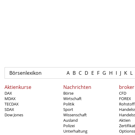
Börsenlexikon
A
B
C
D
E
F
G
H
I
J
K
L
Aktienkurse
Nachrichten
broker
DAX
Börse
CFD
MDAX
Wirtschaft
FOREX
TECDAX
Politik
Rohstoff
SDAX
Sport
Handels
Dow Jones
Wissenschaft
Handelss
Ausland
Aktien
Polizei
Zertifika
Unterhaltung
Options