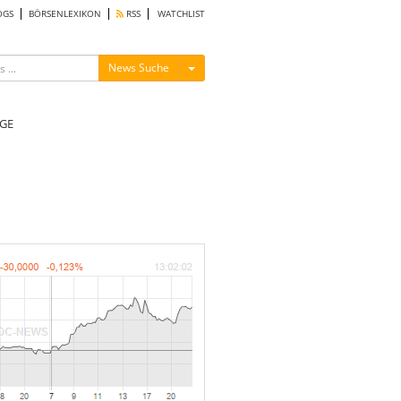
OGS
BÖRSENLEXIKON
RSS
WATCHLIST
Menü ein-/ausblenden
News Suche
GE