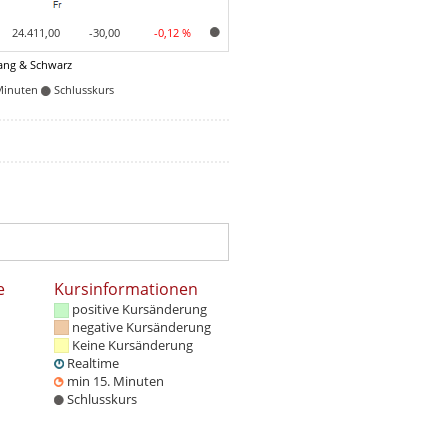
24.411,00
-30,00
-0,12 %
ang & Schwarz
Minuten
Schlusskurs
e
Kursinformationen
positive Kursänderung
negative Kursänderung
Keine Kursänderung
Realtime
min 15. Minuten
Schlusskurs