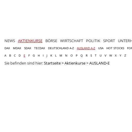
NEWS
AKTIENKURSE
BÖRSE
WIRTSCHAFT
POLITIK
SPORT
UNTER
DAX
MDAX
SDAX
TECDAX
DEUTSCHLAND A-Z
AUSLAND A-Z
USA
HOT STOCKS
FO
A
B
C
D
E
F
G
H
I
J
K
L
M
N
O
P
Q
R
S
T
U
V
W
X
Y
Z
Sie befinden sind hier:
Startseite
>
Aktienkurse
>
AUSLAND-E