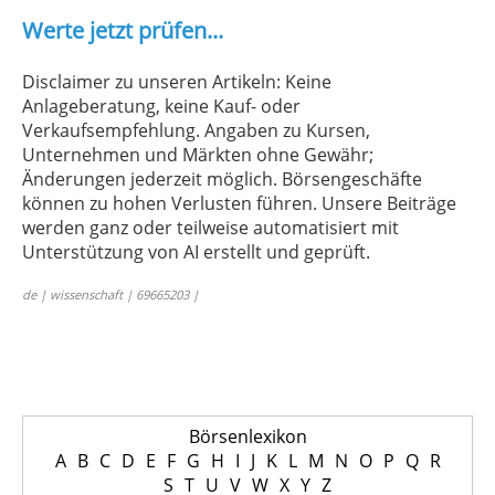
Werte jetzt prüfen...
Disclaimer zu unseren Artikeln: Keine
Anlageberatung, keine Kauf- oder
Verkaufsempfehlung. Angaben zu Kursen,
Unternehmen und Märkten ohne Gewähr;
Änderungen jederzeit möglich. Börsengeschäfte
können zu hohen Verlusten führen. Unsere Beiträge
werden ganz oder teilweise automatisiert mit
Unterstützung von AI erstellt und geprüft.
de | wissenschaft | 69665203 |
Börsenlexikon
A
B
C
D
E
F
G
H
I
J
K
L
M
N
O
P
Q
R
S
T
U
V
W
X
Y
Z