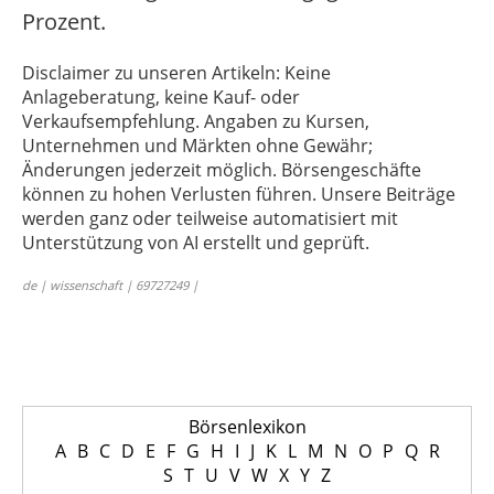
Prozent.
Disclaimer zu unseren Artikeln: Keine
Anlageberatung, keine Kauf- oder
Verkaufsempfehlung. Angaben zu Kursen,
Unternehmen und Märkten ohne Gewähr;
Änderungen jederzeit möglich. Börsengeschäfte
können zu hohen Verlusten führen. Unsere Beiträge
werden ganz oder teilweise automatisiert mit
Unterstützung von AI erstellt und geprüft.
de | wissenschaft | 69727249 |
Börsenlexikon
A
B
C
D
E
F
G
H
I
J
K
L
M
N
O
P
Q
R
S
T
U
V
W
X
Y
Z