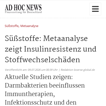
,
Süßstoffe
Metaanalyse
Süßstoffe: Metaanalyse
zeigt Insulinresistenz und
Stoffwechselschäden
Veröffentlicht am: 09.07.2026 um 00:39 Uhr | Redaktion boerse-global.de
Aktuelle Studien zeigen:
Darmbakterien beeinflussen
Immuntherapien,
Infektionsschutz und den