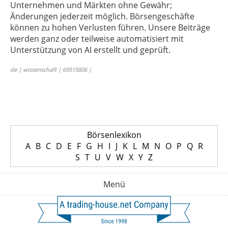
Unternehmen und Märkten ohne Gewähr;
Änderungen jederzeit möglich. Börsengeschäfte
können zu hohen Verlusten führen. Unsere Beiträge
werden ganz oder teilweise automatisiert mit
Unterstützung von AI erstellt und geprüft.
de | wissenschaft | 69515806 |
Börsenlexikon
A
B
C
D
E
F
G
H
I
J
K
L
M
N
O
P
Q
R
S
T
U
V
W
X
Y
Z
Menü