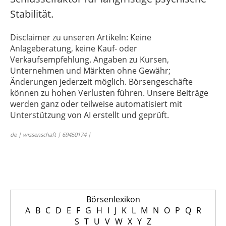
Stabilität.
Disclaimer zu unseren Artikeln: Keine
Anlageberatung, keine Kauf- oder
Verkaufsempfehlung. Angaben zu Kursen,
Unternehmen und Märkten ohne Gewähr;
Änderungen jederzeit möglich. Börsengeschäfte
können zu hohen Verlusten führen. Unsere Beiträge
werden ganz oder teilweise automatisiert mit
Unterstützung von AI erstellt und geprüft.
de | wissenschaft | 69450174 |
Börsenlexikon
A
B
C
D
E
F
G
H
I
J
K
L
M
N
O
P
Q
R
S
T
U
V
W
X
Y
Z