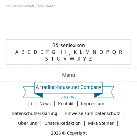
de | wissenschaft | 69299942 |
Börsenlexikon
A
B
C
D
E
F
G
H
I
J
K
L
M
N
O
P
Q
R
S
T
U
V
W
X
Y
Z
Menü
|
|
|
|
|
i
News
Kontakt
Impressum
|
|
Datenschutzerklärung
Hinweise zum Datenschutz
|
|
|
Über uns
Unsere Redaktion
Mike Steiner
2026 © Copyright