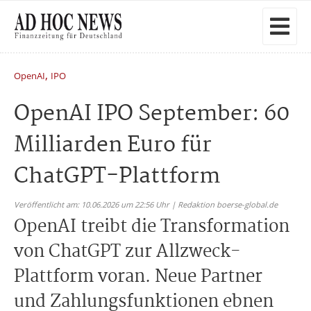
,
OpenAI
IPO
OpenAI IPO September: 60
Milliarden Euro für
ChatGPT-Plattform
Veröffentlicht am: 10.06.2026 um 22:56 Uhr | Redaktion boerse-global.de
OpenAI treibt die Transformation
von ChatGPT zur Allzweck-
Plattform voran. Neue Partner
und Zahlungsfunktionen ebnen