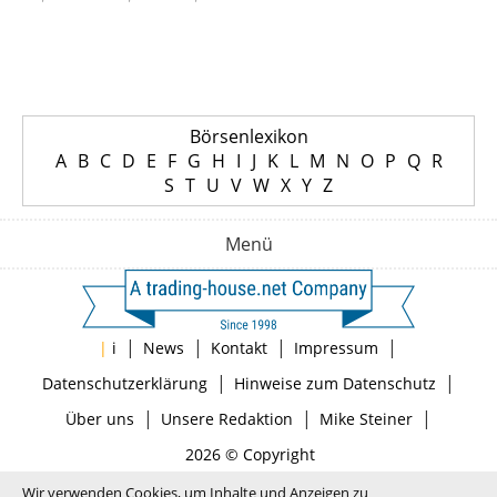
Börsenlexikon
A
B
C
D
E
F
G
H
I
J
K
L
M
N
O
P
Q
R
S
T
U
V
W
X
Y
Z
Menü
|
|
|
|
|
i
News
Kontakt
Impressum
|
|
Datenschutzerklärung
Hinweise zum Datenschutz
|
|
|
Über uns
Unsere Redaktion
Mike Steiner
2026 © Copyright
Wir verwenden Cookies, um Inhalte und Anzeigen zu