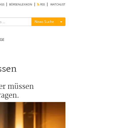
OGS
BÖRSENLEXIKON
RSS
WATCHLIST
Menü ein-/ausblenden
News Suche
GE
ssen
ber müssen
ragen.