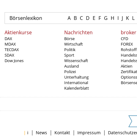
Börsenlexikon
A
B
C
D
E
F
G
H
I
J
K
L
Aktienkurse
Nachrichten
broker
DAX
Börse
CFD
MDAX
Wirtschaft
FOREX
TECDAX
Politik
Rohstoff
SDAX
Sport
Handels
Dow Jones
Wissenschaft
Handelss
Ausland
Aktien
Polizei
Zertifika
Unterhaltung
Options
International
Börsens
Kalenderblatt
|
|
|
|
|
i
News
Kontakt
Impressum
Datenschutze