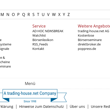
M
N
O
P
Q
R
S
T
U
V
W
X
Y
Z
Service
Weitere Angebot
AD HOC NEWSBREAK
trading-house.net AG
Watchlist
Kostenlose
e
Börsenlexikon
Börsenseminare
systeme
RSS_Feeds
direktbroker.de
ignale
Kontakt
poppress.de
te &
scheine
eminare
Menü
|
|
|
rklärung
Hinweise zum Datenschutz
Über uns
Unsere Red