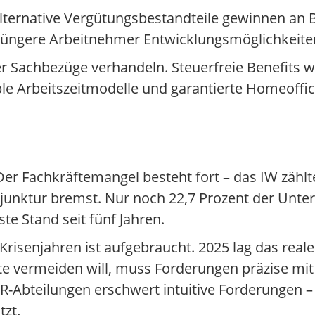
Alternative Vergütungsbestandteile gewinnen an 
üngere Arbeitnehmer Entwicklungsmöglichkeiten u
ber Sachbezüge verhandeln. Steuerfreie Benefits 
ble Arbeitszeitmodelle und garantierte Homeoff
 Der Fachkräftemangel besteht fort – das IW zähl
njunktur bremst. Nur noch 22,7 Prozent der Un
te Stand seit fünf Jahren.
Krisenjahren ist aufgebraucht. 2025 lag das rea
te vermeiden will, muss Forderungen präzise mit
n HR-Abteilungen erschwert intuitive Forderunge
zt.