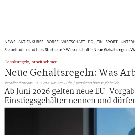
NEWS
AKTIENKURSE
BÖRSE
WIRTSCHAFT
POLITIK
SPORT
UNTER
Sie befinden sind hier:
Startseite
>
Wissenschaft
>
Neue Gehaltsregeln: Wa
,
Gehaltsregeln
Arbeitnehmer
Neue Gehaltsregeln: Was Ar
Veröffentlicht am: 13.05.2026 um 17:57 Uhr | Redaktion boerse-global.de
Ab Juni 2026 gelten neue EU-Vorgab
Einstiegsgehälter nennen und dürfe