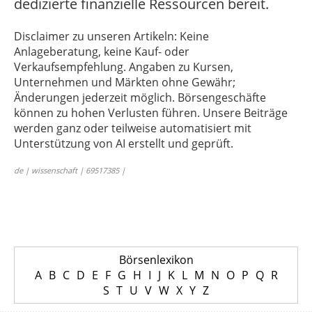
dedizierte finanzielle Ressourcen bereit.
Disclaimer zu unseren Artikeln: Keine
Anlageberatung, keine Kauf- oder
Verkaufsempfehlung. Angaben zu Kursen,
Unternehmen und Märkten ohne Gewähr;
Änderungen jederzeit möglich. Börsengeschäfte
können zu hohen Verlusten führen. Unsere Beiträge
werden ganz oder teilweise automatisiert mit
Unterstützung von AI erstellt und geprüft.
de | wissenschaft | 69517385 |
Börsenlexikon
A
B
C
D
E
F
G
H
I
J
K
L
M
N
O
P
Q
R
S
T
U
V
W
X
Y
Z