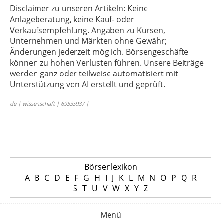
Disclaimer zu unseren Artikeln: Keine
Anlageberatung, keine Kauf- oder
Verkaufsempfehlung. Angaben zu Kursen,
Unternehmen und Märkten ohne Gewähr;
Änderungen jederzeit möglich. Börsengeschäfte
können zu hohen Verlusten führen. Unsere Beiträge
werden ganz oder teilweise automatisiert mit
Unterstützung von AI erstellt und geprüft.
de | wissenschaft | 69535937 |
Börsenlexikon
A
B
C
D
E
F
G
H
I
J
K
L
M
N
O
P
Q
R
S
T
U
V
W
X
Y
Z
Menü