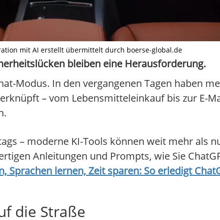
ation mit AI erstellt übermittelt durch boerse-global.de
herheitslücken bleiben eine Herausforderung.
en Chat-Modus. In den vergangenen Tagen haben m
rknüpft – vom Lebensmitteleinkauf bis zur E-Ma
n.
tags – moderne KI-Tools können weit mehr als nu
ertigen Anleitungen und Prompts, wie Sie ChatGPT
, Sprachen lernen, Zeit sparen: So erledigt Cha
uf die Straße