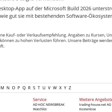
sktop-App auf der Microsoft Build 2026 unterstre
e gut sie mit bestehenden Software-Ökosysteme
 keine Kauf- oder Verkaufsempfehlung. Angaben zu Kursen,
können zu hohen Verlusten führen. Unsere Beiträge werden
ft.
M
N
O
P
Q
R
S
T
U
V
W
X
Y
Z
Service
Weitere Angebot
AD HOC NEWSBREAK
trading-house.net AG
Watchlist
Kostenlose