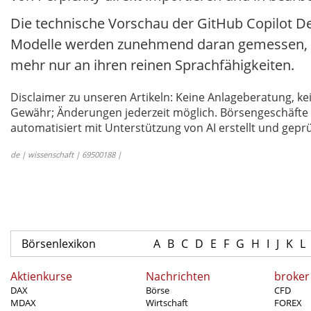
Die technische Vorschau der GitHub Copilot De
Modelle werden zunehmend daran gemessen, wi
mehr nur an ihren reinen Sprachfähigkeiten.
Disclaimer zu unseren Artikeln: Keine Anlageberatung,
Gewähr; Änderungen jederzeit möglich. Börsengeschäfte 
automatisiert mit Unterstützung von AI erstellt und geprü
de | wissenschaft | 69500188 |
Börsenlexikon
A
B
C
D
E
F
G
H
I
J
K
L
Aktienkurse
Nachrichten
broker
DAX
Börse
CFD
MDAX
Wirtschaft
FOREX