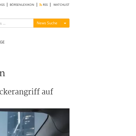
OGS
BÖRSENLEXIKON
RSS
WATCHLIST
Menü ein-/ausblenden
News Suche
GE
in
kerangriff auf