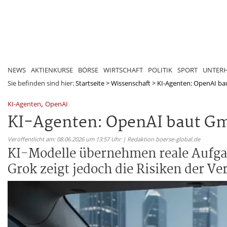
NEWS
AKTIENKURSE
BÖRSE
WIRTSCHAFT
POLITIK
SPORT
UNTER
Sie befinden sind hier:
Startseite
>
Wissenschaft
>
KI-Agenten: OpenAI bau
,
KI-Agenten
OpenAI
KI-Agenten: OpenAI baut Gma
Veröffentlicht am: 08.06.2026 um 13:57 Uhr | Redaktion boerse-global.de
KI-Modelle übernehmen reale Aufgab
Grok zeigt jedoch die Risiken der V