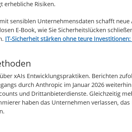
 erhebliche Risiken.
it sensiblen Unternehmensdaten schafft neue A
nlosen E-Book, wie Sie Sicherheitslücken schlie
n.
IT-Sicherheit stärken ohne teure Investitionen:
ethoden
über xAIs Entwicklungspraktiken. Berichten zufol
gangs durch Anthropic im Januar 2026 weiterhi
counts und Drittanbieterdienste. Gleichzeitig me
mmierer haben das Unternehmen verlassen, das P
n.