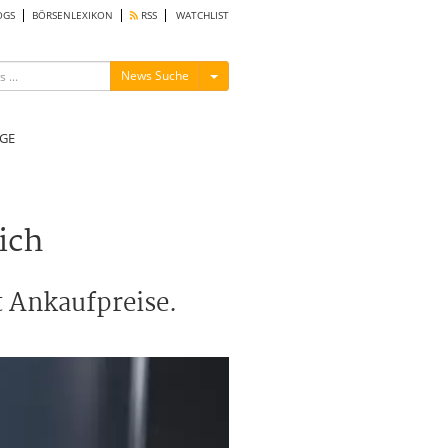
OGS
BÖRSENLEXIKON
RSS
WATCHLIST
Menü ein-/ausblenden
News Suche
GE
ich
t Ankaufpreise.