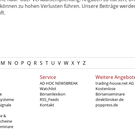
können zu hohen Verlusten führen. Unsere Beiträge werden
ft.
M
N
O
P
Q
R
S
T
U
V
W
X
Y
Z
Service
Weitere Angebot
AD HOC NEWSBREAK
trading-house.net AG
Watchlist
Kostenlose
e
Börsenlexikon
Börsenseminare
systeme
RSS_Feeds
direktbroker.de
ignale
Kontakt
poppress.de
te &
scheine
eminare