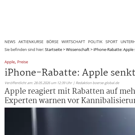
NEWS
AKTIENKURSE
BÖRSE
WIRTSCHAFT
POLITIK
SPORT
UNTER
Sie befinden sind hier:
Startseite
>
Wissenschaft
>
iPhone-Rabatte: Apple s
,
Apple
Preise
iPhone-Rabatte: Apple senkt 
Veröffentlicht am: 28.05.2026 um 12:39 Uhr | Redaktion boerse-global.de
Apple reagiert mit Rabatten auf me
Experten warnen vor Kannibalisieru