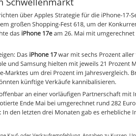
im Schwellenmarkt
erichten über Apples Strategie für die iPhone-17
r dem großen Shopping-Fest 618, um der Konkurre
chte das
iPhone 17e
am 26. Mai mit umgerechnet 
eigen: Das
iPhone 17
war mit sechs Prozent alle
le und Samsung hielten mit jeweils 21 Prozent Ma
e-Marktes um drei Prozent im Jahresvergleich.
nnten künftige Verkäufe kannibalisieren.
fenbar an einer vorläufigen Partnerschaft mit I
 notierte Ende Mai bei umgerechnet rund 282 Euro 
 In den letzten drei Monaten gab es erhebliche I
 keine Kauf- oder Verkaufsempfehlung. Angaben zu Kursen,