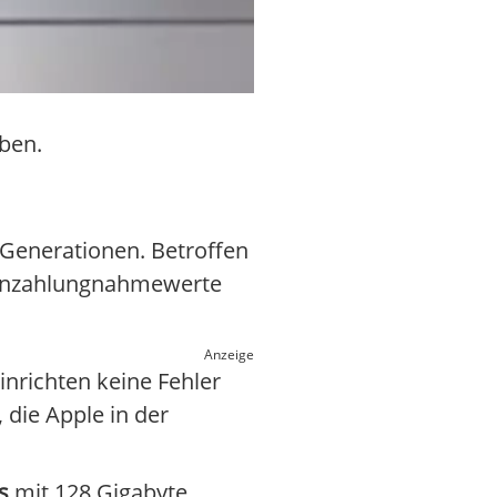
aben.
-Generationen. Betroffen
en Inzahlungnahmewerte
Anzeige
inrichten keine Fehler
 die Apple in der
s
mit 128 Gigabyte