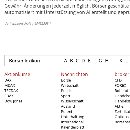
Gewähr; Änderungen jederzeit möglich. Börsengeschäfte 
automatisiert mit Unterstützung von AI erstellt und geprü
de | wissenschaft | 69432308 |
Börsenlexikon
A
B
C
D
E
F
G
H
I
J
K
L
Aktienkurse
Nachrichten
broker
DAX
Börse
CFD
MDAX
Wirtschaft
FOREX
TECDAX
Politik
Rohstoff
SDAX
Sport
Handels
Dow Jones
Wissenschaft
Handelss
Ausland
Aktien
Polizei
Zertifika
Unterhaltung
Options
International
Börsens
Kalenderblatt