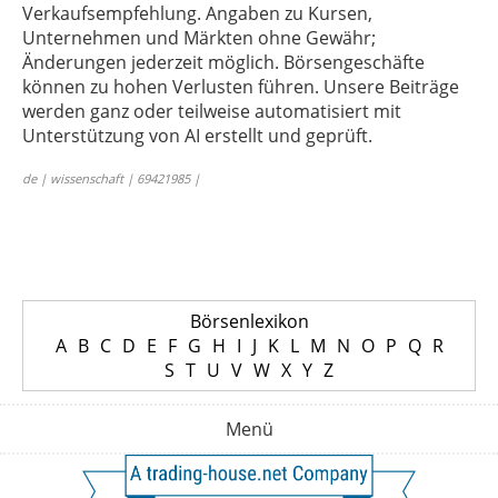
Verkaufsempfehlung. Angaben zu Kursen,
Unternehmen und Märkten ohne Gewähr;
Änderungen jederzeit möglich. Börsengeschäfte
können zu hohen Verlusten führen. Unsere Beiträge
werden ganz oder teilweise automatisiert mit
Unterstützung von AI erstellt und geprüft.
de | wissenschaft | 69421985 |
Börsenlexikon
A
B
C
D
E
F
G
H
I
J
K
L
M
N
O
P
Q
R
S
T
U
V
W
X
Y
Z
Menü