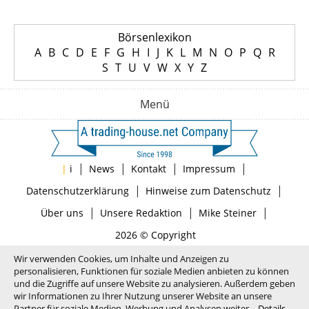
Börsenlexikon
A
B
C
D
E
F
G
H
I
J
K
L
M
N
O
P
Q
R
S
T
U
V
W
X
Y
Z
Menü
|
|
|
|
|
i
News
Kontakt
Impressum
|
|
Datenschutzerklärung
Hinweise zum Datenschutz
|
|
|
Über uns
Unsere Redaktion
Mike Steiner
2026 © Copyright
Wir verwenden Cookies, um Inhalte und Anzeigen zu
personalisieren, Funktionen für soziale Medien anbieten zu können
und die Zugriffe auf unsere Website zu analysieren. Außerdem geben
wir Informationen zu Ihrer Nutzung unserer Website an unsere
Partner für soziale Medien, Werbung und Analysen weiter.
Details