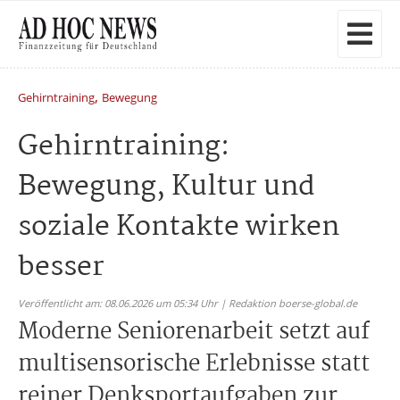
,
Gehirntraining
Bewegung
Gehirntraining:
Bewegung, Kultur und
soziale Kontakte wirken
besser
Veröffentlicht am: 08.06.2026 um 05:34 Uhr | Redaktion boerse-global.de
Moderne Seniorenarbeit setzt auf
multisensorische Erlebnisse statt
reiner Denksportaufgaben zur