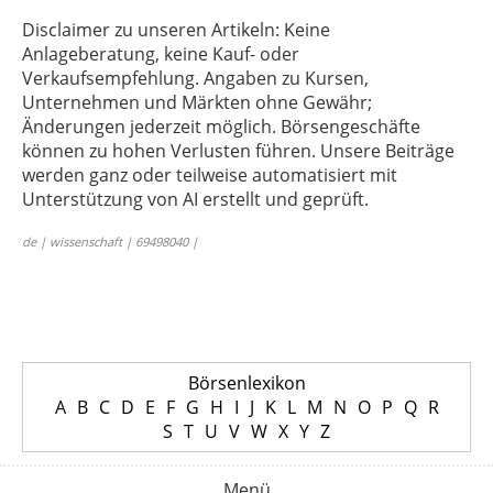
Disclaimer zu unseren Artikeln: Keine
Anlageberatung, keine Kauf- oder
Verkaufsempfehlung. Angaben zu Kursen,
Unternehmen und Märkten ohne Gewähr;
Änderungen jederzeit möglich. Börsengeschäfte
können zu hohen Verlusten führen. Unsere Beiträge
werden ganz oder teilweise automatisiert mit
Unterstützung von AI erstellt und geprüft.
de | wissenschaft | 69498040 |
Börsenlexikon
A
B
C
D
E
F
G
H
I
J
K
L
M
N
O
P
Q
R
S
T
U
V
W
X
Y
Z
Menü