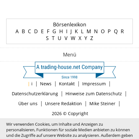
Börsenlexikon
A
B
C
D
E
F
G
H
I
J
K
L
M
N
O
P
Q
R
S
T
U
V
W
X
Y
Z
Menü
|
|
|
|
|
i
News
Kontakt
Impressum
|
|
Datenschutzerklärung
Hinweise zum Datenschutz
|
|
|
Über uns
Unsere Redaktion
Mike Steiner
2026 © Copyright
Wir verwenden Cookies, um Inhalte und Anzeigen zu
personalisieren, Funktionen für soziale Medien anbieten zu können
und die Zugriffe auf unsere Website zu analysieren. Außerdem geben