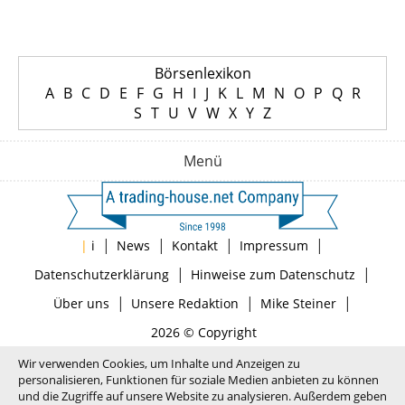
Börsenlexikon
A
B
C
D
E
F
G
H
I
J
K
L
M
N
O
P
Q
R
S
T
U
V
W
X
Y
Z
Menü
|
|
|
|
|
i
News
Kontakt
Impressum
|
|
Datenschutzerklärung
Hinweise zum Datenschutz
|
|
|
Über uns
Unsere Redaktion
Mike Steiner
2026 © Copyright
Wir verwenden Cookies, um Inhalte und Anzeigen zu
personalisieren, Funktionen für soziale Medien anbieten zu können
und die Zugriffe auf unsere Website zu analysieren. Außerdem geben