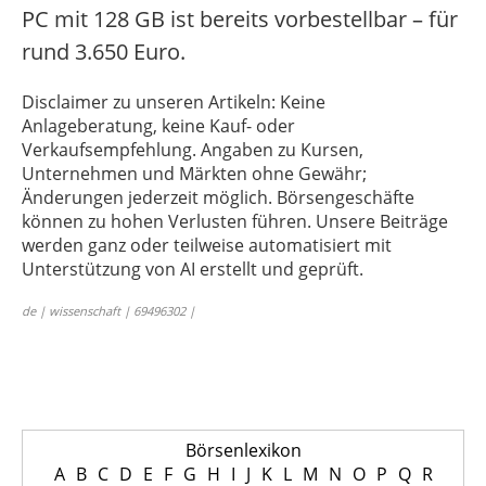
PC mit 128 GB ist bereits vorbestellbar – für
rund 3.650 Euro.
Disclaimer zu unseren Artikeln: Keine
Anlageberatung, keine Kauf- oder
Verkaufsempfehlung. Angaben zu Kursen,
Unternehmen und Märkten ohne Gewähr;
Änderungen jederzeit möglich. Börsengeschäfte
können zu hohen Verlusten führen. Unsere Beiträge
werden ganz oder teilweise automatisiert mit
Unterstützung von AI erstellt und geprüft.
de | wissenschaft | 69496302 |
Börsenlexikon
A
B
C
D
E
F
G
H
I
J
K
L
M
N
O
P
Q
R