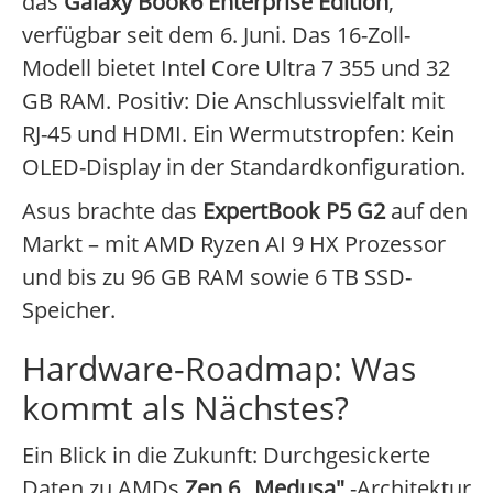
das
Galaxy Book6 Enterprise Edition
,
verfügbar seit dem 6. Juni. Das 16-Zoll-
Modell bietet Intel Core Ultra 7 355 und 32
GB RAM. Positiv: Die Anschlussvielfalt mit
RJ-45 und HDMI. Ein Wermutstropfen: Kein
OLED-Display in der Standardkonfiguration.
Asus brachte das
ExpertBook P5 G2
auf den
Markt – mit AMD Ryzen AI 9 HX Prozessor
und bis zu 96 GB RAM sowie 6 TB SSD-
Speicher.
Hardware-Roadmap: Was
kommt als Nächstes?
Ein Blick in die Zukunft: Durchgesickerte
Daten zu AMDs
Zen 6 „Medusa"
-Architektur