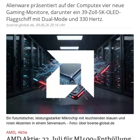
Alienware präsentiert auf der Computex vier neue
Gaming-Monitore, darunter ein 39-Zoll-5K-OLED-
Flaggschiff mit Dual-Mode und 330 Hertz.
boerse-global.de, 09.06.26 20:16 Uhr
Ein futuristischer, leistungsstarker Mikrochip mit leuchtenden blauen und
roten Akzenten in einem Serverraum. - Foto: über boerse-global.de
,
AMD
Aktie
AMD Aktie: 22. Juli für MI400-Enthüllung