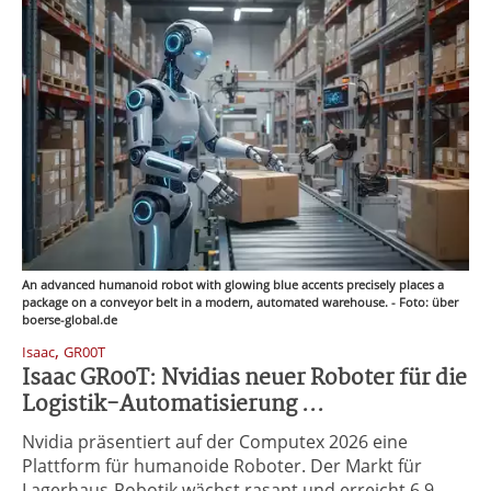
An advanced humanoid robot with glowing blue accents precisely places a
package on a conveyor belt in a modern, automated warehouse. - Foto: über
boerse-global.de
,
Isaac
GR00T
Isaac GR00T: Nvidias neuer Roboter für die
Logistik-Automatisierung ...
Nvidia präsentiert auf der Computex 2026 eine
Plattform für humanoide Roboter. Der Markt für
Lagerhaus-Robotik wächst rasant und erreicht 6,9