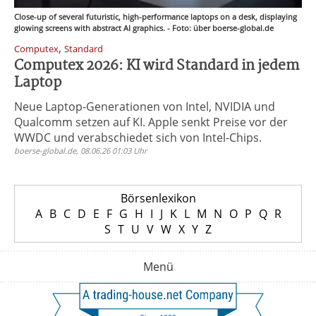
Close-up of several futuristic, high-performance laptops on a desk, displaying
glowing screens with abstract AI graphics. - Foto: über boerse-global.de
,
Computex
Standard
Computex 2026: KI wird Standard in jedem
Laptop
Neue Laptop-Generationen von Intel, NVIDIA und
Qualcomm setzen auf KI. Apple senkt Preise vor der
WWDC und verabschiedet sich von Intel-Chips.
boerse-global.de, 08.06.26 01:03 Uhr
Börsenlexikon
A
B
C
D
E
F
G
H
I
J
K
L
M
N
O
P
Q
R
S
T
U
V
W
X
Y
Z
Menü