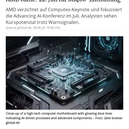
AMD verzichtet auf Computex-Keynote und fokussiert
die Advancing AI-Konferenz im Juli. Analysten sehen
Kurspotenzial trotz Warnsignalen.
boerse-global.de, 08.06.26 19:48 Uhr
Close-up of a high-tech computer motherboard with glowing blue lines
indicating AI-driven processes and advanced components. - Foto: über boerse-
global.de