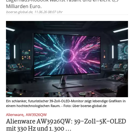
Milliarden Euro.
boerse-global.de, 11.06.26 08:07 Uhr
Ein schlanker, futuristischer 39-Zoll-OLED-Monitor zeigt lebendige Grafiken in
einem hochtechnologischen Raum. - Foto: über boerse-global.de
,
Alienware
AW3926QW
Alienware AW3926QW: 39-Zoll-5K-OLED
mit 330 Hz und 1.300 ...