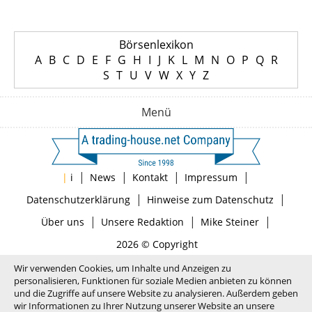
Börsenlexikon
A
B
C
D
E
F
G
H
I
J
K
L
M
N
O
P
Q
R
S
T
U
V
W
X
Y
Z
Menü
|
|
|
|
|
i
News
Kontakt
Impressum
|
|
Datenschutzerklärung
Hinweise zum Datenschutz
|
|
|
Über uns
Unsere Redaktion
Mike Steiner
2026 © Copyright
Wir verwenden Cookies, um Inhalte und Anzeigen zu
personalisieren, Funktionen für soziale Medien anbieten zu können
und die Zugriffe auf unsere Website zu analysieren. Außerdem geben
wir Informationen zu Ihrer Nutzung unserer Website an unsere