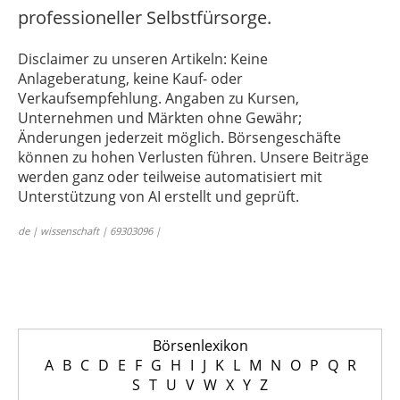
professioneller Selbstfürsorge.
Disclaimer zu unseren Artikeln: Keine
Anlageberatung, keine Kauf- oder
Verkaufsempfehlung. Angaben zu Kursen,
Unternehmen und Märkten ohne Gewähr;
Änderungen jederzeit möglich. Börsengeschäfte
können zu hohen Verlusten führen. Unsere Beiträge
werden ganz oder teilweise automatisiert mit
Unterstützung von AI erstellt und geprüft.
de | wissenschaft | 69303096 |
Börsenlexikon
A
B
C
D
E
F
G
H
I
J
K
L
M
N
O
P
Q
R
S
T
U
V
W
X
Y
Z