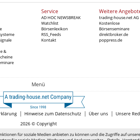
Service
Weitere Angebot
AD HOC NEWSBREAK
trading-house.net AG
Watchlist
Kostenlose
e
Börsenlexikon
Börsenseminare
systeme
RSS_Feeds
direktbroker.de
ignale
Kontakt
poppress.de
te &
scheine
eminare
Menü
|
|
|
rklärung
Hinweise zum Datenschutz
Über uns
Unsere Red
2026 © Copyright
nktionen für soziale Medien anbieten zu können und die Zugriffe auf unser
rtner für soziale Medien, Werbung und Analysen weiter.
Details
Verstand