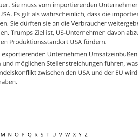
Steuer. Sie muss vom importierenden Unternehmen
SA. Es gilt als wahrscheinlich, dass die importi
. Sie dürften sie an die Verbraucher weitergeben
rden. Trumps Ziel ist, US-Unternehmen davon abz
 den Produktionsstandort USA fördern.
die exportierenden Unternehmen Umsatzeinbuße
 und möglichen Stellenstreichungen führen, was 
andelskonflikt zwischen den USA und der EU wird
haben.
M
N
O
P
Q
R
S
T
U
V
W
X
Y
Z