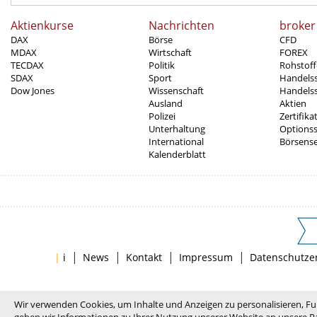
Aktienkurse
Nachrichten
broker
DAX
Börse
CFD
MDAX
Wirtschaft
FOREX
TECDAX
Politik
Rohstoff
SDAX
Sport
Handels
Dow Jones
Wissenschaft
Handelss
Ausland
Aktien
Polizei
Zertifika
Unterhaltung
Options
International
Börsens
Kalenderblatt
|
|
|
|
|
i
News
Kontakt
Impressum
Datenschutze
Wir verwenden Cookies, um Inhalte und Anzeigen zu personalisieren, Fu
geben wir Informationen zu Ihrer Nutzung unserer Website an unsere Pa