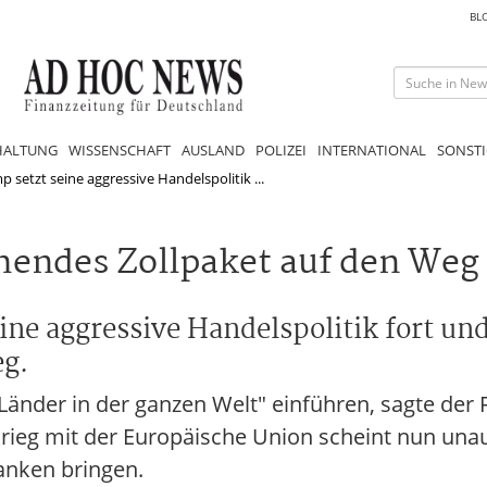
BL
HALTUNG
WISSENSCHAFT
AUSLAND
POLIZEI
INTERNATIONAL
SONSTI
setzt seine aggressive Handelspolitik ...
hendes Zollpaket auf den Weg
ne aggressive Handelspolitik fort und
eg.
 Länder in der ganzen Welt" einführen, sagte der
ieg mit der Europäische Union scheint nun unau
anken bringen.