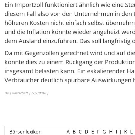
Ein Importzoll funktioniert ähnlich wie eine 
diesem Fall also von den Unternehmen in den U
höheren Kosten nicht einfach selbst übernehmen
und die Inflation könnte wieder angeheizt we
dem Ausland einzuführen. Das soll langfristig
Da mit Gegenzöllen gerechnet wird und auf 
könnte dies zu einem Rückgang der Produktion
insgesamt belasten kann. Ein eskalierender H
Verbraucher deutlich spürbare Auswirkungen 
de | wirtschaft | 66979016 |
Börsenlexikon
A
B
C
D
E
F
G
H
I
J
K
L