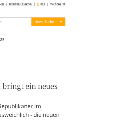
OGS
BÖRSENLEXIKON
RSS
WATCHLIST
Menü ein-/ausblenden
News Suche
GE
 bringt ein neues
 Republikaner im
sweichlich - die neuen