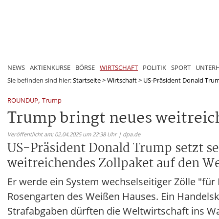
NEWS
AKTIENKURSE
BÖRSE
WIRTSCHAFT
POLITIK
SPORT
UNTER
Sie befinden sind hier:
Startseite
>
Wirtschaft
>
US-Präsident Donald Trump 
,
ROUNDUP
Trump
Trump bringt neues weitreic
Veröffentlicht am: 02.04.2025 um 22:38 Uhr | dpa.de
US-Präsident Donald Trump setzt sei
weitreichendes Zollpaket auf den W
Er werde ein System wechselseitiger Zölle "für
Rosengarten des Weißen Hauses. Ein Handelskr
Strafabgaben dürften die Weltwirtschaft ins W