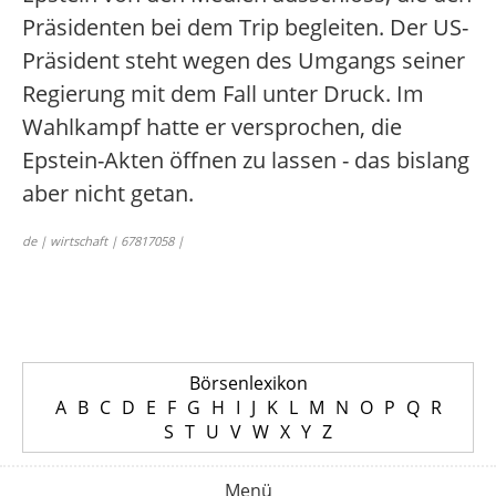
Präsidenten bei dem Trip begleiten. Der US-
Präsident steht wegen des Umgangs seiner
Regierung mit dem Fall unter Druck. Im
Wahlkampf hatte er versprochen, die
Epstein-Akten öffnen zu lassen - das bislang
aber nicht getan.
de | wirtschaft | 67817058 |
Börsenlexikon
A
B
C
D
E
F
G
H
I
J
K
L
M
N
O
P
Q
R
S
T
U
V
W
X
Y
Z
Menü