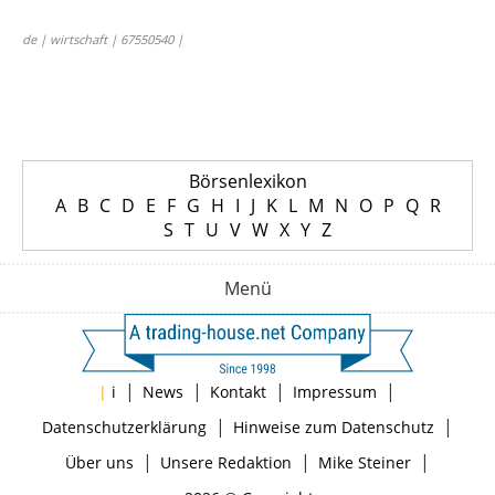
de | wirtschaft | 67550540 |
Börsenlexikon
A
B
C
D
E
F
G
H
I
J
K
L
M
N
O
P
Q
R
S
T
U
V
W
X
Y
Z
Menü
|
|
|
|
|
i
News
Kontakt
Impressum
|
|
Datenschutzerklärung
Hinweise zum Datenschutz
|
|
|
Über uns
Unsere Redaktion
Mike Steiner