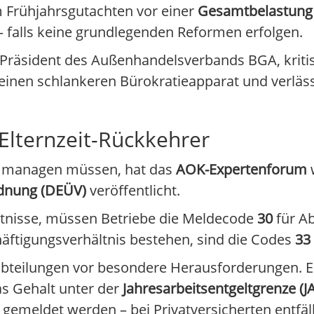
m Frühjahrsgutachten vor einer
Gesamtbelastung 
 falls keine grundlegenden Reformen erfolgen.
 Präsident des Außenhandelsverbands BGA, kritis
 einen schlankeren Bürokratieapparat und verläss
Elternzeit-Rückkehrer
n managen müssen, hat das
AOK-Expertenforum
w
rdnung (DEÜV)
veröffentlicht.
ältnisse, müssen Betriebe die Meldecode
30
für A
ftigungsverhältnis bestehen, sind die Codes
33
abteilungen vor besondere Herausforderungen. E
as Gehalt unter der
Jahresarbeitsentgeltgrenze (J
emeldet werden – bei Privatversicherten entfällt