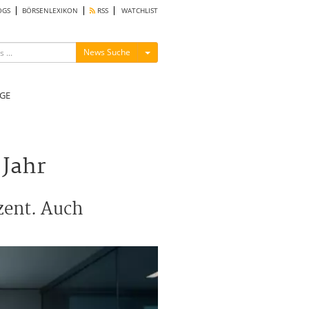
OGS
BÖRSENLEXIKON
RSS
WATCHLIST
Menü ein-/ausblenden
News Suche
GE
 Jahr
zent. Auch