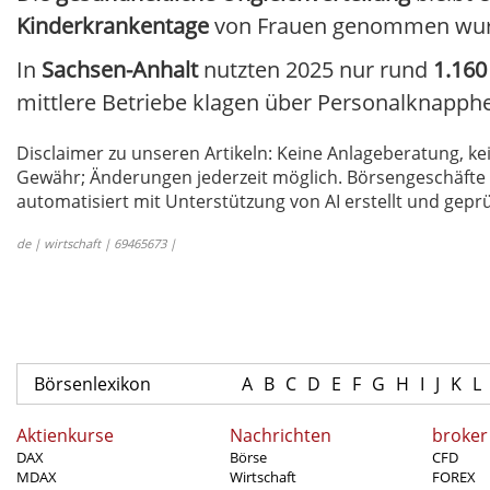
Kinderkrankentage
von Frauen genommen wurden
In
Sachsen-Anhalt
nutzten 2025 nur rund
1.16
mittlere Betriebe klagen über Personalknapphe
Disclaimer zu unseren Artikeln: Keine Anlageberatung,
Gewähr; Änderungen jederzeit möglich. Börsengeschäfte 
automatisiert mit Unterstützung von AI erstellt und geprü
de | wirtschaft | 69465673 |
Börsenlexikon
A
B
C
D
E
F
G
H
I
J
K
L
Aktienkurse
Nachrichten
broker
DAX
Börse
CFD
MDAX
Wirtschaft
FOREX