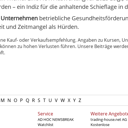
 – ein Indiz für die anhaltende Schieflage in d
0 Unternehmen
betriebliche Gesundheitsförderun
it und Zeitmangel als Hürden.
 keine Kauf- oder Verkaufsempfehlung. Angaben zu Kursen,
können zu hohen Verlusten führen. Unsere Beiträge werden
ft.
M
N
O
P
Q
R
S
T
U
V
W
X
Y
Z
Service
Weitere Angebot
AD HOC NEWSBREAK
trading-house.net AG
Watchlist
Kostenlose