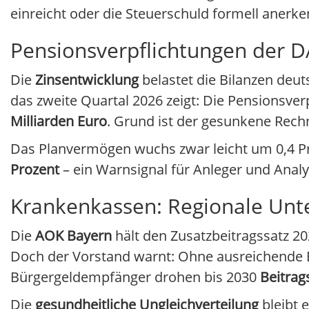
einreicht oder die Steuerschuld formell anerk
Pensionsverpflichtungen der D
Die
Zinsentwicklung
belastet die Bilanzen de
das zweite Quartal 2026 zeigt: Die Pensionsv
Milliarden Euro
. Grund ist der gesunkene Rec
Das Planvermögen wuchs zwar leicht um 0,4 Pr
Prozent
– ein Warnsignal für Anleger und Analy
Krankenkassen: Regionale Unt
Die
AOK Bayern
hält den Zusatzbeitragssatz 20
Doch der Vorstand warnt: Ohne ausreichende B
Bürgergeldempfänger drohen bis 2030
Beitrag
Die
gesundheitliche Ungleichverteilung
bleibt 