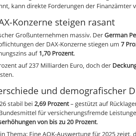
ennt, kann direkte Forderungen der Finanzämter 
AX-Konzerne steigen rasant
utscher Großunternehmen massiv. Der
German Pe
erpflichtungen der DAX-Konzerne stiegen um
7 Pro
hnungszins auf
1,70 Prozent
.
ozent auf 237 Milliarden Euro, doch der
Deckun
sten.
erschiede und demografischer D
26 stabil bei
2,69 Prozent
– gestützt auf Rücklag
undesmittel für versicherungsfremde Leistungen
serhöhungen von bis zu 20 Prozent
.
ein Thema: Eine AOK-Auswertung für 2025 zeigt, 