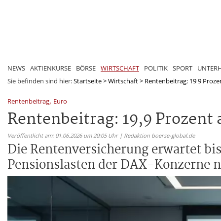
NEWS
AKTIENKURSE
BÖRSE
WIRTSCHAFT
POLITIK
SPORT
UNTER
Sie befinden sind hier:
Startseite
>
Wirtschaft
>
Rentenbeitrag: 19 9 Prozen
,
Rentenbeitrag
Euro
Rentenbeitrag: 19,9 Prozent 
Veröffentlicht am: 01.06.2026 um 20:05 Uhr | Redaktion boerse-global.de
Die Rentenversicherung erwartet bis
Pensionslasten der DAX-Konzerne 