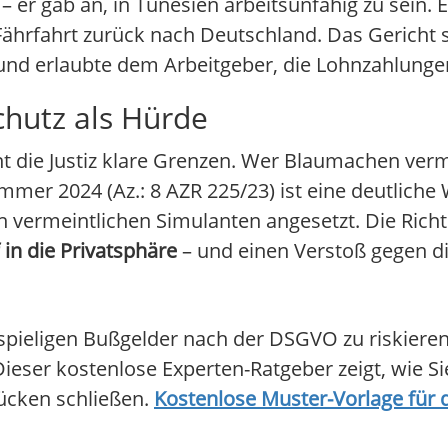
 er gab an, in Tunesien arbeitsunfähig zu sein. 
Fährfahrt zurück nach Deutschland. Das Gericht 
nd erlaubte dem Arbeitgeber, die Lohnzahlungen
chutz als Hürde
t die Justiz klare Grenzen. Wer Blaumachen vermu
ommer 2024 (Az.: 8 AZR 225/23) ist eine deutliche
en vermeintlichen Simulanten angesetzt. Die Rich
 in die Privatsphäre
– und einen Verstoß gegen d
stspieligen Bußgelder nach der DSGVO zu riskie
eser kostenlose Experten-Ratgeber zeigt, wie Si
Lücken schließen.
Kostenlose Muster-Vorlage für 