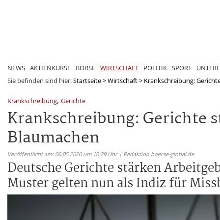
NEWS
AKTIENKURSE
BÖRSE
WIRTSCHAFT
POLITIK
SPORT
UNTER
Sie befinden sind hier:
Startseite
>
Wirtschaft
>
Krankschreibung: Gerichte 
,
Krankschreibung
Gerichte
Krankschreibung: Gerichte s
Blaumachen
Veröffentlicht am: 06.05.2026 um 10:29 Uhr | Redaktion boerse-global.de
Deutsche Gerichte stärken Arbeitge
Muster gelten nun als Indiz für Miss