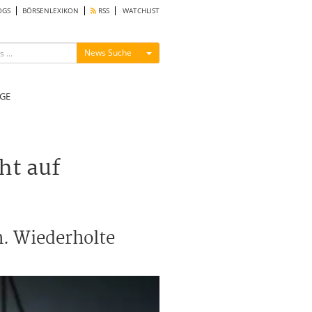
OGS
BÖRSENLEXIKON
RSS
WATCHLIST
Menü ein-/ausblenden
News Suche
GE
ht auf
n. Wiederholte