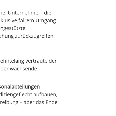
ene: Unternehmen, die
inklusive fairem Umgang
engestützte
achung zurückzugreifen.
rzehntelang vertraute der
nd der wachsende
sonalabteilungen
diziengeflecht aufbauen,
hreibung – aber das Ende