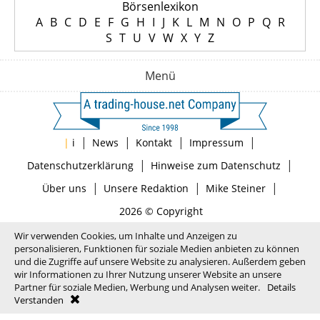
Börsenlexikon
A
B
C
D
E
F
G
H
I
J
K
L
M
N
O
P
Q
R
S
T
U
V
W
X
Y
Z
Menü
|
|
|
|
|
i
News
Kontakt
Impressum
|
|
Datenschutzerklärung
Hinweise zum Datenschutz
|
|
|
Über uns
Unsere Redaktion
Mike Steiner
2026 © Copyright
Wir verwenden Cookies, um Inhalte und Anzeigen zu
personalisieren, Funktionen für soziale Medien anbieten zu können
und die Zugriffe auf unsere Website zu analysieren. Außerdem geben
wir Informationen zu Ihrer Nutzung unserer Website an unsere
Partner für soziale Medien, Werbung und Analysen weiter.
Details
Verstanden