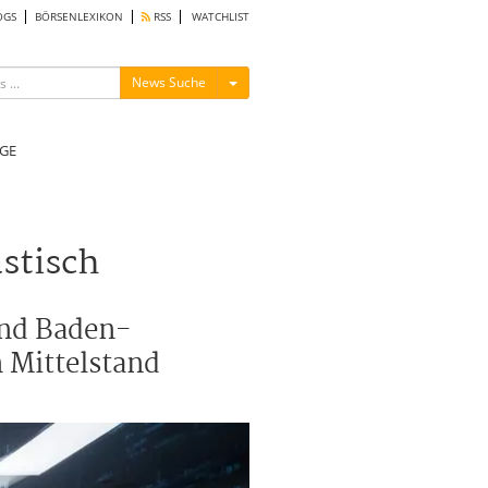
OGS
BÖRSENLEXIKON
RSS
WATCHLIST
Menü ein-/ausblenden
News Suche
GE
stisch
end Baden-
 Mittelstand