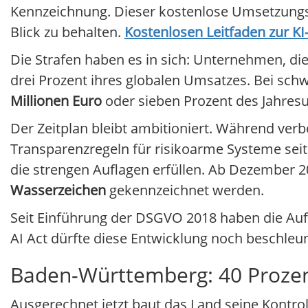
Kennzeichnung. Dieser kostenlose Umsetzungslei
Blick zu behalten.
Kostenlosen Leitfaden zur K
Die Strafen haben es in sich: Unternehmen, die
drei Prozent ihres globalen Umsatzes. Bei sch
Millionen Euro
oder sieben Prozent des Jahres
Der Zeitplan bleibt ambitioniert. Während ver
Transparenzregeln für risikoarme Systeme sei
die strengen Auflagen erfüllen. Ab Dezember 
Wasserzeichen
gekennzeichnet werden.
Seit Einführung der DSGVO 2018 haben die Au
AI Act dürfte diese Entwicklung noch beschleu
Baden-Württemberg: 40 Prozen
Ausgerechnet jetzt baut das Land seine Kontrol