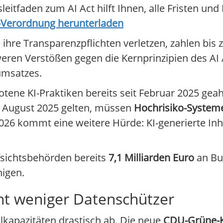
tfaden zum AI Act hilft Ihnen, alle Fristen und P
I-Verordnung herunterladen
 ihre Transparenzpflichten verletzen, zahlen bis 
weren Verstößen gegen die Kernprinzipien des AI
umsatzes.
botene KI-Praktiken bereits seit Februar 2025 ge
t August 2025 gelten, müssen
Hochrisiko-System
2026 kommt eine weitere Hürde: KI-generierte In
fsichtsbehörden bereits
7,1 Milliarden Euro
an Bu
nigen.
t weniger Datenschützer
lkapazitäten drastisch ab. Die neue
CDU-Grüne-K