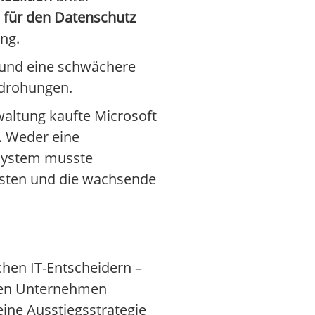
 für den Datenschutz
ng.
 und eine schwächere
edrohungen.
waltung kaufte Microsoft
. Weder eine
 System musste
ensten und die wachsende
hen IT-Entscheidern –
en Unternehmen
ine Ausstiegsstrategie