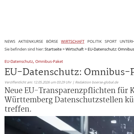
NEWS
AKTIENKURSE
BÖRSE
WIRTSCHAFT
POLITIK
SPORT
UNTER
Sie befinden sind hier:
Startseite
>
Wirtschaft
>
EU-Datenschutz: Omnibus-P
,
EU-Datenschutz
Omnibus-Paket
EU-Datenschutz: Omnibus-Pa
Veröffentlicht am: 12.05.2026 um 03:29 Uhr | Redaktion boerse-global.de
Neue EU-Transparenzpflichten für K
Württemberg Datenschutzstellen kü
treffen.