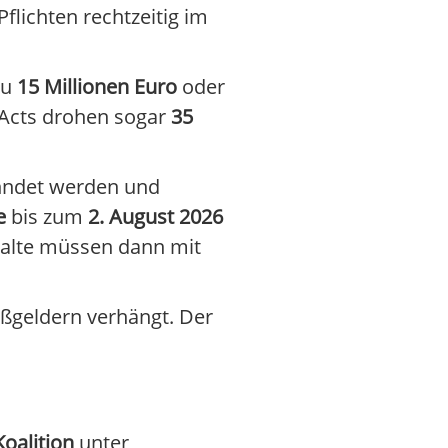
flichten rechtzeitig im
zu
15 Millionen Euro
oder
 Acts drohen sogar
35
ahndet werden und
e
bis zum
2. August 2026
halte müssen dann mit
ßgeldern verhängt. Der
oalition
unter