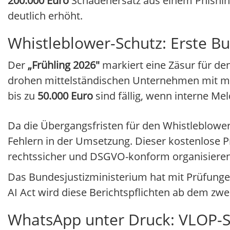
200.000 Euro
Schadenersatz aus einem Phishing
deutlich erhöht.
Whistleblower-Schutz: Erste Bu
Der
„Frühling 2026"
markiert eine Zäsur für de
drohen mittelständischen Unternehmen mit meh
bis zu
50.000 Euro
sind fällig, wenn interne Me
Da die Übergangsfristen für den Whistleblower-
Fehlern in der Umsetzung. Dieser kostenlose Pra
rechtssicher und DSGVO-konform organisiere
Das Bundesjustizministerium hat mit Prüfung
AI Act wird diese Berichtspflichten ab dem zw
WhatsApp unter Druck: VLOP-St