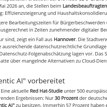
ai 2026 an, die Stellen beim
Landesbeauftragten
: Effizienzsteigerung und Haushaltskonsolidieru
ängere Bearbeitungszeiten für Bürgerbeschwerden
usgerechnet in Zeiten zunehmender digitaler B
 sind, zeigt ein Fall aus
Hannover
. Die Stadtver
 ausreichende datenschutzrechtliche Grundlage
 Datenschutz-Folgenabschätzung lagen vor. Das
 Batte über mangelnde Alternativen zu Cloud-Di
tic AI" vorbereitet
 Eine aktuelle
Red Hat-Studie
unter 500 europäisc
renden Ergebnissen: Nur
30 Prozent
der deutsch
tic AI"
zu besitzen. Immerhin 57 Prozent haben e