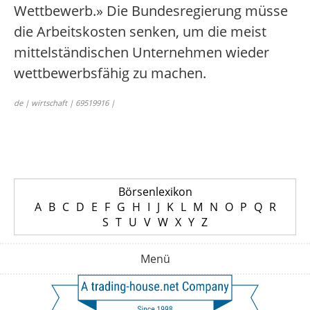
Wettbewerb.» Die Bundesregierung müsse
die Arbeitskosten senken, um die meist
mittelständischen Unternehmen wieder
wettbewerbsfähig zu machen.
de | wirtschaft | 69519916 |
Börsenlexikon
A
B
C
D
E
F
G
H
I
J
K
L
M
N
O
P
Q
R
S
T
U
V
W
X
Y
Z
Menü